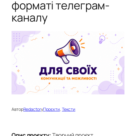
форматі телеграм-
каналу
Автор
Redactor
у
Проєкти
, 
Тексти
Опис проєкту:
Творчий проєкт