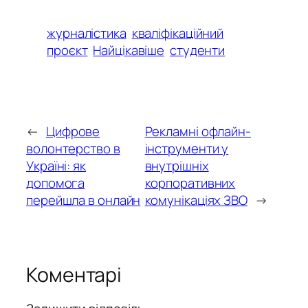
журналістика
кваліфікаційний
проєкт
Найцікавіше
студенти
←
Цифрове
Рекламні офлайн-
волонтерство в
інструменти у
Україні: як
внутрішніх
допомога
корпоративних
перейшла в онлайн
комунікаціях ЗВО
→
Коментарі