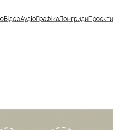
то
Відео
Аудіо
Графіка
Лонгриди
Проєкти