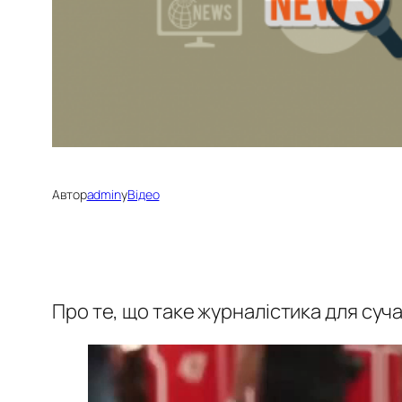
Автор
admin
у
Відео
Про те, що таке журналістика для суча