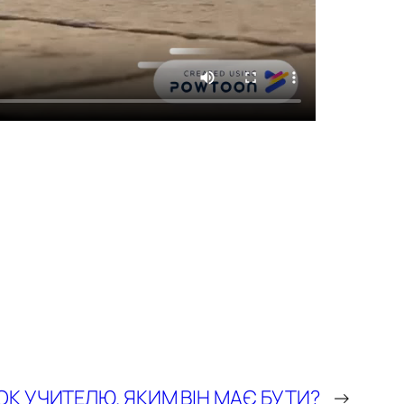
К УЧИТЕЛЮ. ЯКИМ ВІН МАЄ БУТИ?
→