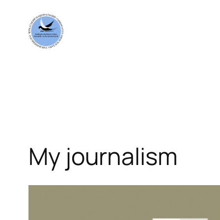
Перейти
до
вмісту
My journalism