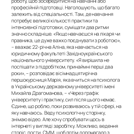
роботу, щоб зосередитися на навчанні або
професійній підготовці. Наголошують, що багато
залежить від спеціальності. Там, де навчання
потребує великої кількості практики та
інтенсивної підготовки, суміщати два ритми
значно складніше. «Якщо навчаєшся на лікаря чи
правника, це дуже важко поєднувати з роботою»,
– вважає 22-річна Аліна, яка навчається на
юридичному факультеті Західноукраїнського
національного університету. «Я вирішила не
поспішати з підробітком, принаймні перші два
роки», – розповідає вісімнадцятирічна
першокурсниця Марія, яка вчиться на психолога
в Українському державному університеті імені
Михайла Драгоманова, – «Через графік
університету і практику, сил після цього немає.
Єдине, що роблю, поки розвиваюсь у тій сфері, на
яку навчаюсь. Веду психологічну сторінку,
знімаю відео. Але хочу спробувати щось в
інтернеті у вигляді заробітку. Можливо, ведення
сторіс, пости, СММ, щоб потім допомагало з