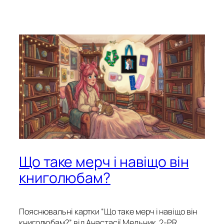
Що таке мерч і навіщо він
книголюбам?
Пояснювальні картки “Що таке мерч і навіщо він
книголюбам?” від Анастасії Мельник, 2-PR