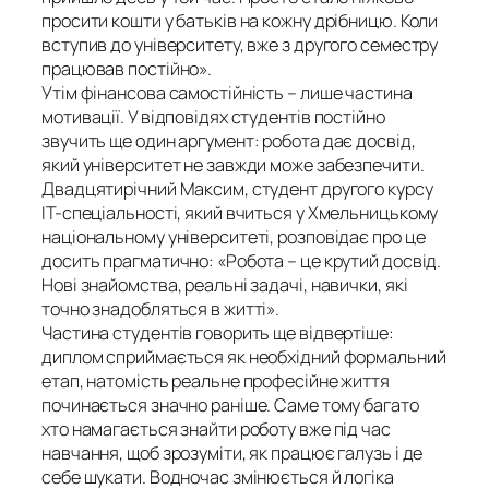
просити кошти у батьків на кожну дрібницю. Коли
вступив до університету, вже з другого семестру
працював постійно».
Утім фінансова самостійність – лише частина
мотивації. У відповідях студентів постійно
звучить ще один аргумент: робота дає досвід,
який університет не завжди може забезпечити.
Двадцятирічний Максим, студент другого курсу
ІТ-спеціальності, який вчиться у Хмельницькому
національному університеті, розповідає про це
досить прагматично: «Робота – це крутий досвід.
Нові знайомства, реальні задачі, навички, які
точно знадобляться в житті».
Частина студентів говорить ще відвертіше:
диплом сприймається як необхідний формальний
етап, натомість реальне професійне життя
починається значно раніше. Саме тому багато
хто намагається знайти роботу вже під час
навчання, щоб зрозуміти, як працює галузь і де
себе шукати. Водночас змінюється й логіка