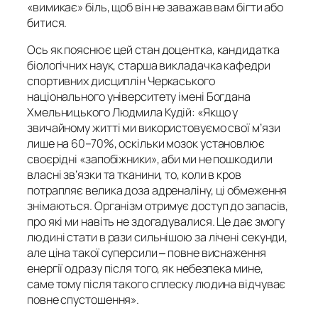
«вимикає» біль, щоб він не заважав вам бігти або
битися.
Ось як пояснює цей стан доцентка, кандидатка
біологічних наук, старша викладачка кафедри
спортивних дисциплін Черкаського
національного університету імені Богдана
Хмельницького Людмила Кудій: «Якщо у
звичайному житті ми використовуємо свої м’язи
лише на 60–70%, оскільки мозок установлює
своєрідні «запобіжники», аби ми не пошкодили
власні зв’язки та тканини, то, коли в кров
потрапляє велика доза адреналіну, ці обмеження
знімаються. Організм отримує доступ до запасів,
про які ми навіть не здогадувалися. Це дає змогу
людині стати в рази сильнішою за лічені секунди,
але ціна такої суперсили ‒ повне виснаження
енергії одразу після того, як небезпека мине,
саме тому після такого сплеску людина відчуває
повне спустошення».