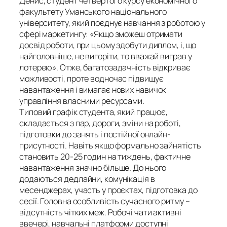
Денис, студент четвертого курсу економічного
факультету Уманського національного
університету, який поєднує навчання з роботою у
сфері маркетингу: «Якщо зможеш отримати
досвід роботи, при цьому здобути диплом, і, що
найголовніше, не вигоріти, то вважай виграв у
лотерею». Отже, багатозадачність відкриває
можливості, проте водночас підвищує
навантаження і вимагає нових навичок
управління власними ресурсами.
Типовий графік студента, який працює,
складається з пар, дороги, зміни на роботі,
підготовки до занять і постійної онлайн-
присутності. Навіть якщо формально зайнятість
становить 20-25 годин на тиждень, фактичне
навантаження значно більше. До нього
додаються дедлайни, комунікація в
месенджерах, участь у проєктах, підготовка до
сесії. Головна особливість сучасного ритму –
відсутність чітких меж. Робочі чати активні
ввечері, навчальні платформи доступні