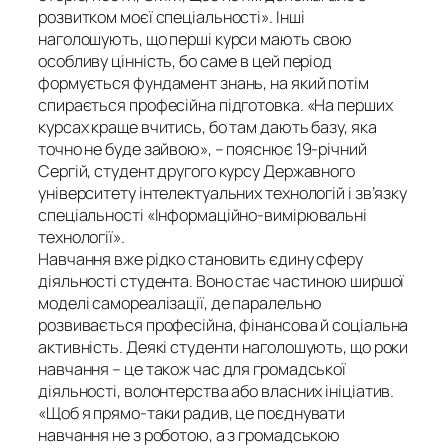
розвитком моєї спеціальності». Інші
наголошують, що перші курси мають свою
особливу цінність, бо саме в цей період
формується фундамент знань, на який потім
спирається професійна підготовка. «На перших
курсах краще вчитись, бо там дають базу, яка
точно не буде зайвою», – пояснює 19-річний
Сергій, студент другого курсу Державного
університету інтелектуальних технологій і зв’язку
спеціальності «Інформаційно-вимірювальні
технології».
Навчання вже рідко становить єдину сферу
діяльності студента. Воно стає частиною ширшої
моделі самореалізації, де паралельно
розвивається професійна, фінансова й соціальна
активність. Деякі студенти наголошують, що роки
навчання – це також час для громадської
діяльності, волонтерства або власних ініціатив.
«Щоб я прямо-таки радив, це поєднувати
навчання не з роботою, а з громадською