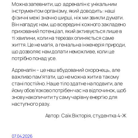
Можна запевнити, що адреналін є унікальним
інструментом організму, який доводить: наші
фізичні межі значно ширші, ніж ми звикли думати.
Він нагадує нам, що всередині кожного закладено
прихований потенціал, який активується лише в
ті хвилини, коли на терезах опиняється саме
життя. Це не магія, а геніальна інженерія природи,
що дозволяє нам долати неможливе, коли це
потрібно понад усе.
Адреналін – це наш вбудований охоронець, але
важливо пам’ятати, що не можна жити в такому
стані постійно. Наше тіло здатне на подвиги, але
йому обов’язково потрібен час на відпочинок, щоб
знову накопичити ту саму чарівну енергію для
наступного разу.
Автор: Саїк Вікторія, студентка 4-Ж
07.04.2026