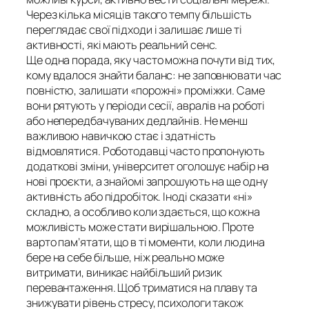
Через кілька місяців такого темпу більшість
переглядає свої підходи і залишає лише ті
активності, які мають реальний сенс.
Ще одна порада, яку часто можна почути від тих,
кому вдалося знайти баланс: не заповнювати час
повністю, залишати «порожні» проміжки. Саме
вони рятують у періоди сесії, авралів на роботі
або непередбачуваних дедлайнів. Не менш
важливою навичкою стає і здатність
відмовлятися. Роботодавці часто пропонують
додаткові зміни, університет оголошує набір на
нові проєкти, а знайомі запрошують на ще одну
активність або підробіток. Іноді сказати «ні»
складно, а особливо коли здається, що кожна
можливість може стати вирішальною. Проте
варто пам’ятати, що в ті моменти, коли людина
бере на себе більше, ніж реально може
витримати, виникає найбільший ризик
перевантаження. Щоб триматися на плаву та
знижувати рівень стресу, психологи також