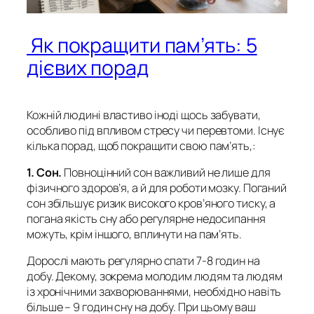
Як покращити пам’ять: 5
дієвих порад
Кожній людині властиво іноді щось забувати,
особливо під впливом стресу чи перевтоми. Існує
кілька порад, щоб покращити свою пам’ять,:
1. Сон.
Повноцінний сон важливий не лише для
фізичного здоров’я, а й для роботи мозку. Поганий
сон збільшує ризик високого кров’яного тиску, а
погана якість сну або регулярне недосипання
можуть, крім іншого, вплинути на пам’ять.
Дорослі мають регулярно cпати 7-8 годин на
добу. Декому, зокрема молодим людям та людям
із хронічними захворюваннями, необхідно навіть
більше – 9 годин сну на добу. При цьому ваш