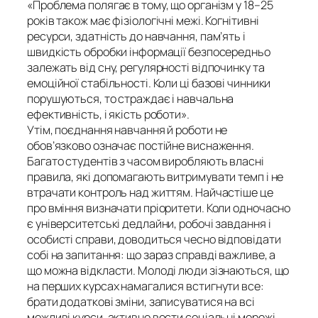
«Проблема полягає в тому, що організм у 18–25
років також має фізіологічні межі. Когнітивні
ресурси, здатність до навчання, пам’ять і
швидкість обробки інформації безпосередньо
залежать від сну, регулярності відпочинку та
емоційної стабільності. Коли ці базові чинники
порушуються, то страждає і навчальна
ефективність, і якість роботи».
Утім, поєднання навчання й роботи не
обов’язково означає постійне виснаження.
Багато студентів з часом виробляють власні
правила, які допомагають витримувати темп і не
втрачати контроль над життям. Найчастіше це
про вміння визначати пріоритети. Коли одночасно
є університетські дедлайни, робочі завдання і
особисті справи, доводиться чесно відповідати
собі на запитання: що зараз справді важливе, а
що можна відкласти. Молоді люди зізнаються, що
на перших курсах намагалися встигнути все:
брати додаткові зміни, записуватися на всі
можливі курси, активно вести соціальні мережі.