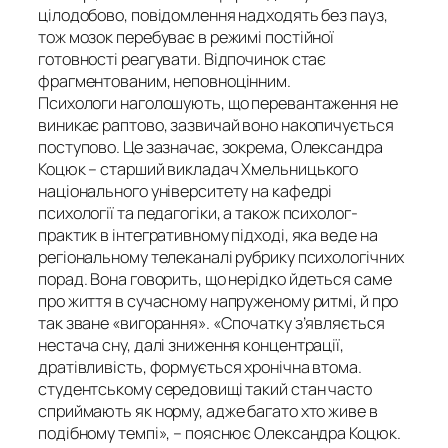
цілодобово, повідомлення надходять без пауз,
тож мозок перебуває в режимі постійної
готовності реагувати. Відпочинок стає
фрагментованим, неповноцінним.
Психологи наголошують, що перевантаження не
виникає раптово, зазвичай воно накопичується
поступово. Це зазначає, зокрема, Олександра
Коцюк – старший викладач Хмельницького
національного університету на кафедрі
психології та педагогіки, а також психолог-
практик в інтегративному підході, яка веде на
регіональному телеканалі рубрику психологічних
порад. Вона говорить, що нерідко йдеться саме
про життя в сучасному напруженому ритмі, й про
так зване «вигорання». «Спочатку з’являється
нестача сну, далі зниження концентрації,
дратівливість, формується хронічна втома.
студентському середовищі такий стан часто
сприймають як норму, адже багато хто живе в
подібному темпі», – пояснює Олександра Коцюк.