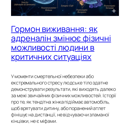
Гормон виживання: як
адреналін змінює фізичні
можливості людини в
критичних ситуаціях
У моменти смертельної небезпеки або
екстремального стресу людське тіло здатне
демонструвати результати, які виходять далеко
за межі звичайних фізичних можливостей. Історії
про те, як тендітна жінка підіймає автомобіль,
щоб врятувати дитину, або поранений атлет
фінішує на дистанції, не відчуваючи зламаної
кінцівки, не є міфами.