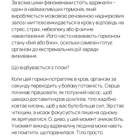
За всіма цими феноменами стоїть
адреналін
–
один із найважливіших гормонів, який
виробляється мозковою речовиною надниркових
залоз і миттєво викидається в кров у відповідь на
стрес, страх, небезпеку або фізичне
навантаження. Його часто називають гормоном
стану «бий або біжи», оскільки саме він готує
організм до екстремальних дій заради
виживання.
Що відбувається з тілом?
Коли цей гормон потрапляє в кров, організм за
секунду переходить у бойову готовність. Серце
починає працювати, як потужний насос, щоб
швидко доставити кров до м’язів, тіло жадібно
ковтає кисень, щоб у вас було більше сил. Зір стає
чіткішим, а мозок фокусується лише на одному:
як врятуватися. О, диво, у цей момент зникає біль.
У момент викиду адреналіну людина може навіть
не помітити, що поранилася. Тіло просто