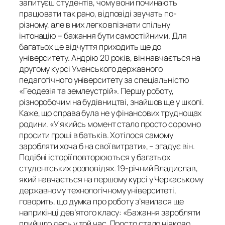
запитуєш студентів, чому вони починають
працювати так рано, відповіді звучать по-
різному, але в них легко впізнати спільну
інтонацію – бажання бути самостійними. Для
багатьох це відчуття приходить ще до
університету. Андрію 20 років, він навчається на
другому курсі Уманського державного
педагогічного університету за спеціальністю
«Геодезія та землеустрій». Першу роботу,
різноробочим на будівництві, знайшов ще у школі.
Каже, що справа була не у фінансових труднощах
родини. «У якийсь момент стало просто соромно
просити гроші в батьків. Хотілося самому
заробляти хоча б на свої витрати», – згадує він.
Подібні історії повторюються у багатьох
студентських розповідях. 19-річний Владислав,
який навчається на першому курсі у Черкаському
державному технологічному університеті,
говорить, що думка про роботу з’явилася ще
наприкінці дев’ятого класу: «Бажання заробляти
прийшло десь у той час. Просто стало ніяково