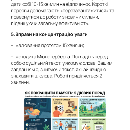
дати собі 10-15 хвилин на відпочинок. Короткі
перерви допомагають «перезавантажитися» та
повернутися до роботи з новими силами,
підвищуючи загальну ефективність.
5.Вправи на концентрацію уваги
– малювання протягом 15 хвилин;
– методика Мюнстерберга. Покладіть перед
собою суцільний текст, у якому є слова. Вашим
завданням є, зчитуючи текст, якнайшвидше
знаходити ці слова. Роботі приділяється 2
хвилини.