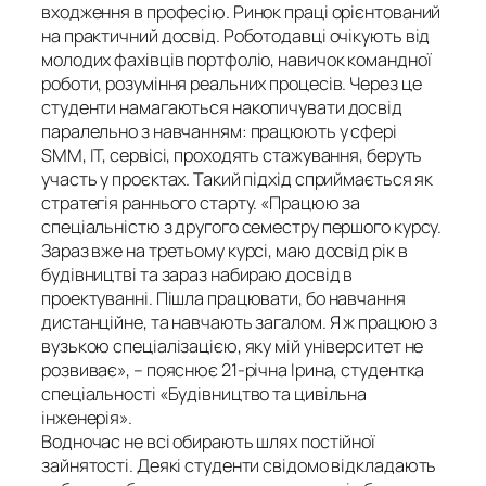
входження в професію. Ринок праці орієнтований
на практичний досвід. Роботодавці очікують від
молодих фахівців портфоліо, навичок командної
роботи, розуміння реальних процесів. Через це
студенти намагаються накопичувати досвід
паралельно з навчанням: працюють у сфері
SMM, ІТ, сервісі, проходять стажування, беруть
участь у проєктах. Такий підхід сприймається як
стратегія раннього старту. «Працюю за
спеціальністю з другого семестру першого курсу.
Зараз вже на третьому курсі, маю досвід рік в
будівництві та зараз набираю досвід в
проектуванні. Пішла працювати, бо навчання
дистанційне, та навчають загалом. Я ж працюю з
вузькою спеціалізацією, яку мій університет не
розвиває», – пояснює 21-річна Ірина, студентка
спеціальності «Будівництво та цивільна
інженерія».
Водночас не всі обирають шлях постійної
зайнятості. Деякі студенти свідомо відкладають