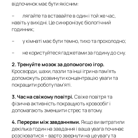
відпочинок має бути якісним:
– лягайте та вставайте в один і той же час,
навіть у вихідні. Це синхронізує біологічний
годинник;
– у кімнаті має бути темно, тихо та прохолодно;
– не користуйтеся гаджетами за годину до сну.
2. Тренуйте мозок за допомогою ігор.
Кросворди, шахи, пазли та інші ігри на пам’ять
допоможуть розвинути концентрацію уваги та
покращити роботу пам’яті.
3. Час на свіжому повітрі.
Свіже повітря та
фізична активність покращують кровообіг і
допомагають зменшити стрес та втому.
4. Перерви між завданнями.
Якщо ви витратили
декілька годин на завдання і ваша увага починає
розсіюватися – варто звернути на це увагу та