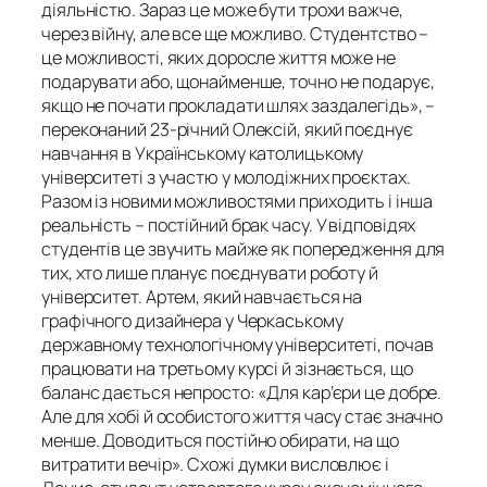
діяльністю. Зараз це може бути трохи важче,
через війну, але все ще можливо. Студентство –
це можливості, яких доросле життя може не
подарувати або, щонайменше, точно не подарує,
якщо не почати прокладати шлях заздалегідь», –
переконаний 23-річний Олексій, який поєднує
навчання в Українському католицькому
університеті з участю у молодіжних проєктах.
Разом із новими можливостями приходить і інша
реальність – постійний брак часу. У відповідях
студентів це звучить майже як попередження для
тих, хто лише планує поєднувати роботу й
університет. Артем, який навчається на
графічного дизайнера у Черкаському
державному технологічному університеті, почав
працювати на третьому курсі й зізнається, що
баланс дається непросто: «Для кар’єри це добре.
Але для хобі й особистого життя часу стає значно
менше. Доводиться постійно обирати, на що
витратити вечір». Схожі думки висловлює і