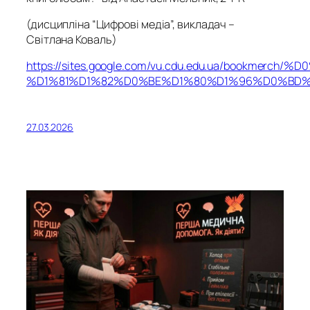
(дисципліна “Цифрові медіа”, викладач –
Світлана Коваль)
https://sites.google.com/vu.cdu.edu.ua/book
%D1%81%D1%82%D0%BE%D1%80%D1%96%D0%BD
27.03.2026