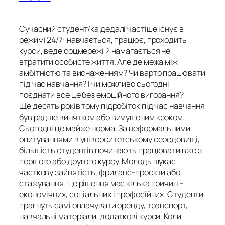
Сучасний студент/ка дедалі частіше існує в
режимі 24/7: навчається, працює, проходить
курси, веде соцмережі й намагається не
втратити особисте життя. Але де межа між
амбітністю та виснаженням? Чи варто працювати
під час навчання? І чи можливо сьогодні
поєднати все це без емоційного вигорання?
Ще десять років тому підробіток під час навчання
був радше винятком або вимушеним кроком.
Сьогодні це майже норма. За неформальними
опитуваннями в університетському середовищі,
більшість студентів починають працювати вже з
першого або другого курсу. Молодь шукає
часткову зайнятість, фриланс-проєкти або
стажування. Це рішення має кілька причин –
економічних, соціальних і професійних. Студенти
прагнуть самі оплачувати оренду, транспорт,
навчальні матеріали, додаткові курси. Коли