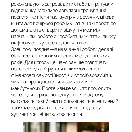
рекомендують запровадити стабільні ритуали
відпочинку. Можливо регулярні тренування,
прогулянка після пар, зустріч з друзями, цікава
книга або вечір без робочих чатів. Такі прості речі
допомагають створити відчуття меж між
навчанням, роботою і особистим життям, яких у
цифрову епоху стає дедалі менше.
Зрештою, поєднання навчання і роботи дедалі
більше стає типовим досвідом студентських
років. Для когось це шанс раніше розпочати
професійну кар’єру, для інших можливість
фінансової самостійності чи спосіб зрозуміти,
чим насправді хочеться займатися в
майбутньому. Проте майже всі, хто проходить
через цей період, погоджуються в одному:
витримати такий темп допомагають ефективний
тайм-менеджмент та вміння час від часу
зупинятися і відновлювати сили.