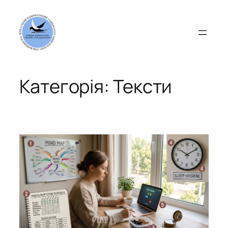
Перейти
до
вмісту
Категорія:
Тексти