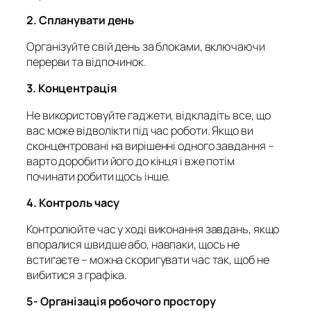
2.
Спланувати день
Організуйте свій день за блоками, включаючи
перерви та відпочинок.
3.
Концентрація
Не використовуйте гаджети, відкладіть все, що
вас може відволікти під час роботи. Якщо ви
сконцентровані на вирішенні одного завдання –
варто доробити його до кінця і вже потім
починати робити щось інше.
4.
Контроль часу
Контролюйте час у ході виконання завдань, якщо
впоралися швидше або, навпаки, щось не
встигаєте – можна скоригувати час так, щоб не
вибитися з графіка.
5- Організація робочого простору