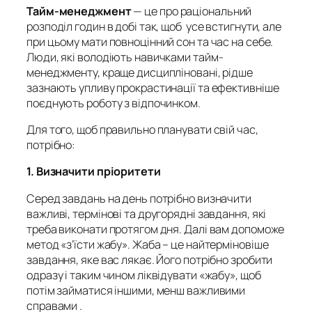
Тайм-менеджмент
— це про раціональний
розподіл годин в добі так, щоб усе встигнути, але
при цьому мати повноцінний сон та час на себе.
Люди, які володіють навичками тайм-
менеджменту, краще дисципліновані, рідше
зазнають упливу прокрастинації та ефективніше
поєднують роботу з відпочинком.
Для того, щоб правильно планувати свій час,
потрібно:
1.
Визначити пріоритети
Серед завдань на день потрібно визначити
важливі, термінові та другорядні завдання, які
треба виконати протягом дня. Далі вам допоможе
метод «з’їсти жабу». Жаба – це найтерміновіше
завдання, яке вас лякає. Його потрібно зробити
одразу і таким чином ліквідувати «жабу», щоб
потім займатися іншими, менш важливими
справами .