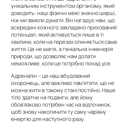
унікальним інструментом організму, який
доводить: наші фізичні межі значно ширші,
ніж ми звикли думати. Він нагадує нам, що
всередині кожного закладено прихований
потенціал, який активується лише в ті
хвилини, коли на терезах опиняється саме
життя. Це не магія, а геніальна інженерія
природи, що дозволяє нам долати
неможливе, коли це потрібно понад усе.
Адреналін – це наш вбудований
охоронець, але важливо пам’ятати, що не
можна жити в такому стані постійно. Наше
тіло здатне на подвиги, але йому
обов’язково потрібен час на відпочинок,
щоб знову накопичити ту саму чарівну
енергію для наступного разу.