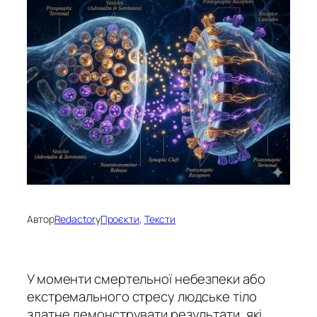
Автор
Redactor
у
Проєкти
, 
Тексти
У моменти смертельної небезпеки або
екстремального стресу людське тіло
здатне демонструвати результати, які