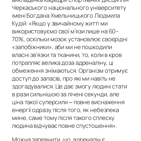
Черкаського національного університету
імені Богдана Хмельницького Людмила
Кудій: «Якщо у звичайному житті ми
використовуємо свої м’язи лише на 60–
70%, оскільки мозок установлює своєрідні
«запобіжники», аби ми не пошкодили
власні зв’язки та тканини, то, коли в кров
потрапляє велика доза адреналіну, ці
обмеження знімаються. Організм отримує
доступ до запасів, про які ми навіть не
здогадувалися. Це дає змогу людині стати
в рази сильнішою за лічені секунди, але
ціна такої суперсили ‒ повне виснаження
енергії одразу після того, як небезпека
мине, саме тому після такого сплеску
людина відчуває повне спустошення».
Можна запевнити, що адреналін є