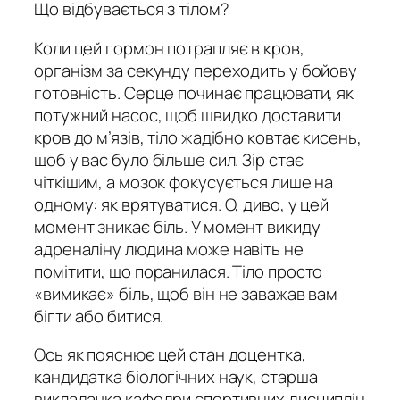
Що відбувається з тілом?
Коли цей гормон потрапляє в кров,
організм за секунду переходить у бойову
готовність. Серце починає працювати, як
потужний насос, щоб швидко доставити
кров до м’язів, тіло жадібно ковтає кисень,
щоб у вас було більше сил. Зір стає
чіткішим, а мозок фокусується лише на
одному: як врятуватися. О, диво, у цей
момент зникає біль. У момент викиду
адреналіну людина може навіть не
помітити, що поранилася. Тіло просто
«вимикає» біль, щоб він не заважав вам
бігти або битися.
Ось як пояснює цей стан доцентка,
кандидатка біологічних наук, старша
викладачка кафедри спортивних дисциплін