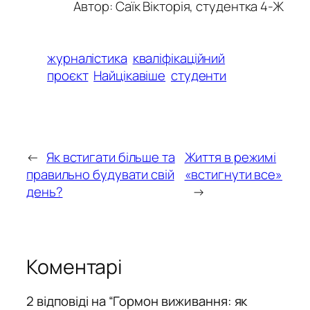
Автор: Саїк Вікторія, студентка 4-Ж
журналістика
кваліфікаційний
проєкт
Найцікавіше
студенти
←
Як встигати більше та
Життя в режимі
правильно будувати свій
«встигнути все»
день?
→
Коментарі
2 відповіді на “Гормон виживання: як