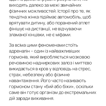
виходять далеко за межі звичайних
фізичних можливостей. Історії про те, як
тендітна жінка підіймає автомобіль, щоб
врятувати дитину, або поранений атлет
фінішує на дистанції, не відчуваючи
зламаної кінцівки, не є міфами.
За всіма цими феноменами стоїть
адреналін
– один із найважливіших
гормонів, який виробляється мозковою
речовиною надниркових залоз і миттєво
викидається в кров у відповідь на стрес,
страх, небезпеку або фізичне
навантаження. Його часто називають
гормоном стану «бий або біжи», оскільки
саме він готує організм до екстремальних
дій заради виживання.