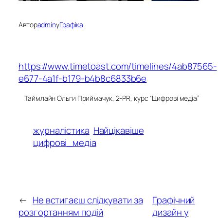
Автор
admin
у
Графіка
https://www.timetoast.com/timelines/4ab87565-
e677-4a1f-b179-b4b8c6833b6e
Таймлайн Ольги Приймачук, 2-PR, курс “Цифрові медіа”
журналістика
Найцікавіше
цифрові_медіа
←
Не встигаєш слідкувати за
Графічний
розгортанням подій
дизайн у