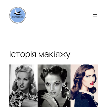
Перейти
до
вмісту
Історія макіяжу