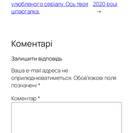
улюбленого серіалу. Ось твоя
2020 році
шпаргалка.
→
Коментарі
Залишити відповідь
Ваша e-mail адреса не
оприлюднюватиметься.
Обов’язкові поля
позначені
*
Коментар
*