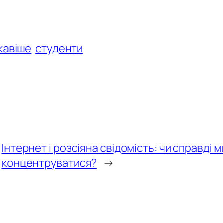
кавіше
студенти
Інтернет і розсіяна свідомість: чи справді 
концентруватися?
→