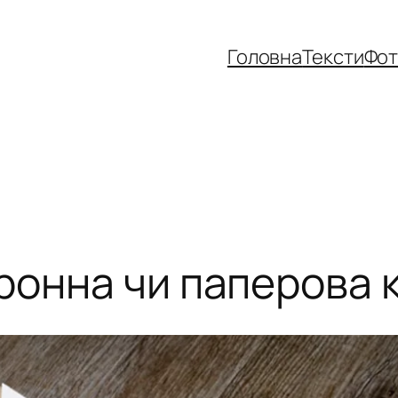
Головна
Тексти
Фо
ронна чи паперова 