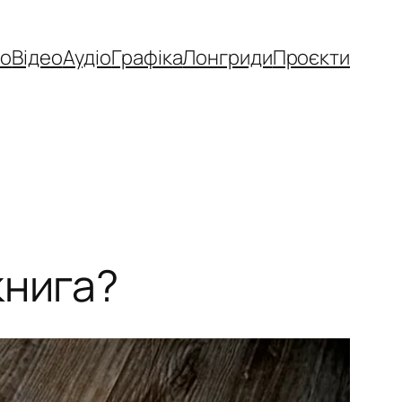
то
Відео
Аудіо
Графіка
Лонгриди
Проєкти
книга?