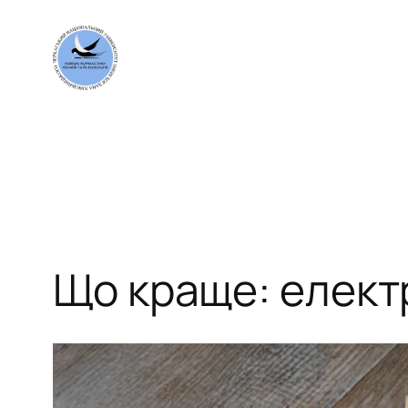
Перейти
до
вмісту
Що краще: елект