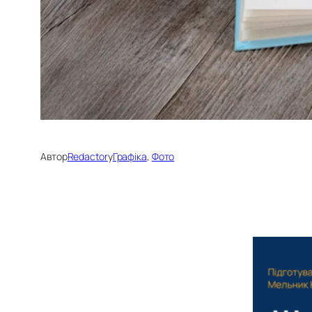
Автор
Redactor
у
Графіка
, 
Фото