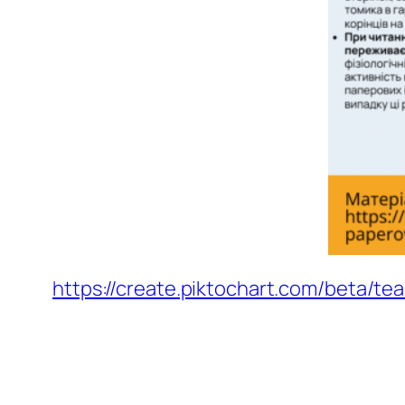
https://create.piktochart.com/beta/