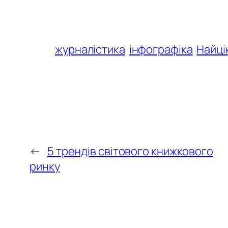
журналістика
інфографіка
Найці
←
5 трендів світового книжкового
ринку