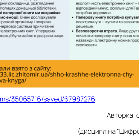
teams/35065716/saved/67987276
Авторка: 
(дисципліна “Цифро