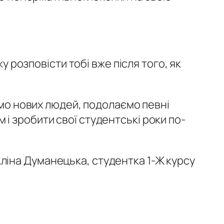
у розповісти тобі вже після того, як
емо нових людей, подолаємо певні
і зробити свої студентські роки по-
Аліна Думанецька, студентка 1-Ж курсу