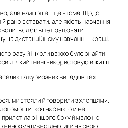
о, але найгірше – це втома. Щодо
и й рано вставати, але якість навчання
 Доводиться більше працювати
ну на дистанційному навчанні – кращі.
ого разу й інколи важко було знайти
від, який і нині використовую в житті.
веселих та курйозних випадків теж
ося, ми стояли й говорили з хлопцями,
 допомогти, хоч нас ніхто й не
 прилетіла з іншого боку й мало не
ато ненормативної лексики на свою