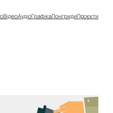
то
Відео
Аудіо
Графіка
Лонгриди
Проєкти