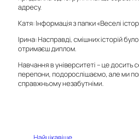
адресу.
Катя:
Інформація з папки «Веселі істор
Ірина:
Насправді, смішних історій було 
отримаєш диплом.
Навчання в університеті
–
це досить с
перепони, подорослішаємо, але ми пов
справжньому незабутніми.
Найцікавіше