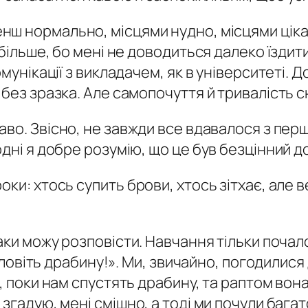
ш нормально, місцями нудно, місцями цікав
 більше, бо мені не доводиться далеко їздит
омунікації з викладачем, як в університеті.
без зразка. Але самопочуття й тривалість с
во. Звісно, не завжди все вдавалося з перш
дні я добре розумію, що це був безцінний дос
ки: хтось супить брови, хтось зітхає, але 
аки можу розповісти. Навчання тільки почал
, ловіть драбину!». Ми, звичайно, погодилися
, поки нам спустять драбину, та раптом вона
 згадую, мені смішно, а тоді ми почули баг