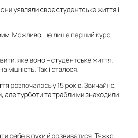
вони уявляли своє студентське життя і
авим. Можливо, це лише перший курс,
явити, яке воно – студентське життя,
а міцність. Так і сталося.
тя розпочалось у 15 років. Звичайно,
м, але турботи та трабли ми знаходили
ти себе в руки й розвиватися. Тяжко…