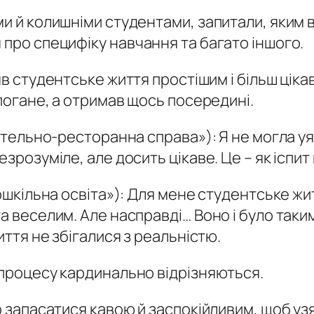
ми й колишніми студентами, запитали, яким 
 про специфіку навчання та багато іншого.
яв студентське життя простішим і більш цік
 погане, а отримав щось посередині.
«Готельно-ресторанна справа»):
Я не могла у
зрозуміле, але досить цікаве. Це – як іспит н
ошкільна освіта»):
Для мене студентське жит
та веселим. Але насправді… Воно і було таки
иття не збігалися з реальністю.
 процесу кардинально відрізняються.
о запасатися кавою й заспокійливим, щоб узя