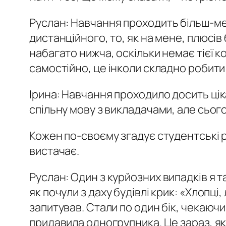
Руслан:
Навчання проходить більш-мен
дистанційного, то, як на мене, плюсів
набагато нижча, оскільки немає тієї к
самостійно, це інколи складно робити 
Ірина:
Навчання проходило досить ціка
спільну мову з викладачами, але сього
Кожен по-своєму згадує студентські ро
вистачає.
Руслан:
Один з курйозних випадків я т
як почули з даху будівлі крик: «Хлопці
запитував. Стали по один бік, чекаючи
придавила одногрупника. Це зараз, як