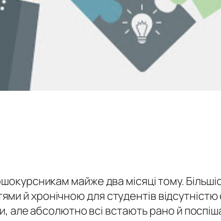
ршокурсникам майже два місяці тому. Більші
и й хронічною для студентів відсутністю сн
ми, але абсолютно всі встають рано й поспіш