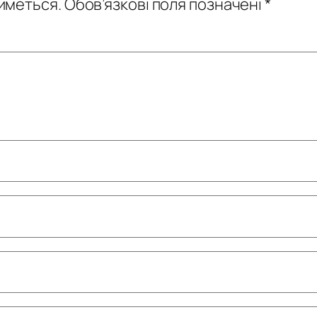
иметься.
Обов’язкові поля позначені
*