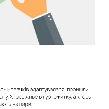
сть новачків адаптувалася, пройшли
у. Хтось живе в гуртожитку, а хтось
ають на пари.