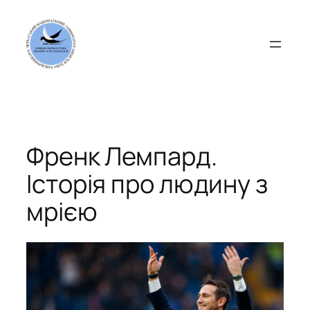
Перейти
до
вмісту
Френк Лемпард.
Історія про людину з
мрією