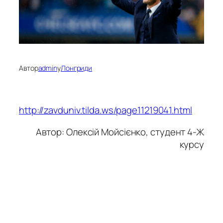
Автор
admin
у
Лонгриди
http://zavduniv.tilda.ws/page11219041.html
Автор: Олексій Мойсієнко, студент 4-Ж
курсу