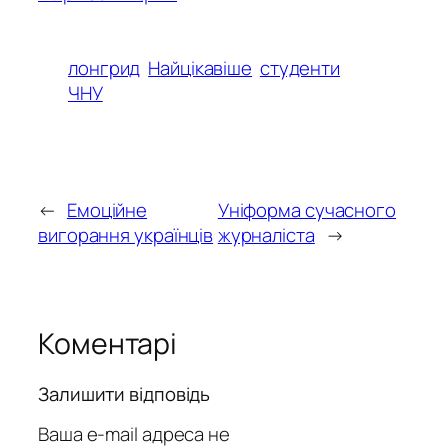
лонгрид
Найцікавіше
студенти
ЧНУ
←
Емоційне
Уніформа сучасного
вигорання українців
журналіста
→
Коментарі
Залишити відповідь
Ваша e-mail адреса не