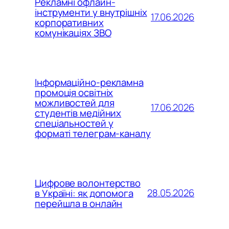
Рекламні офлайн-
інструменти у внутрішніх
17.06.2026
корпоративних
комунікаціях ЗВО
Інформаційно-рекламна
промоція освітніх
можливостей для
17.06.2026
студентів медійних
спеціальностей у
форматі телеграм-каналу
Цифрове волонтерство
28.05.2026
в Україні: як допомога
перейшла в онлайн