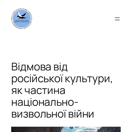
Перейти
до
вмісту
Відмова від
російської культури,
як частина
національно-
визвольної війни