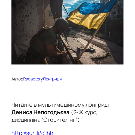
Автор
Redactor
у
Лонгриди
Читайте в мультимедійному лонгриді
Дениса Непогодьєва
(2-Ж курс,
дисципліна “Сторителінг”)
http://surl.li/qlihh