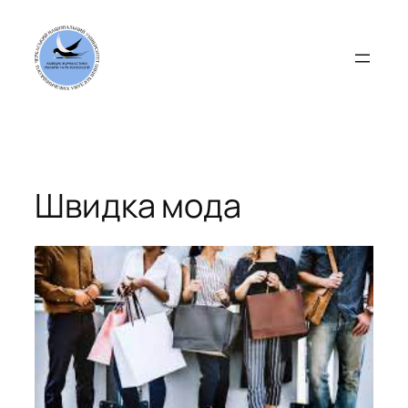
Перейти
до
вмісту
Швидка мода