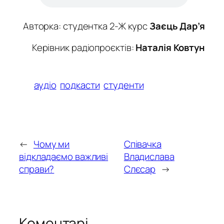
Авторка: студентка 2-Ж курс
Заєць Дар’я
Керівник радіопроєктів:
Наталія Ковтун
аудіо
подкасти
студенти
←
Чому ми
Співачка
відкладаємо важливі
Владислава
справи?
Слєсар
→
Коментарі