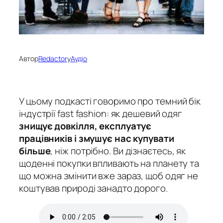
Автор
Redactor
у
Аудіо
У цьому подкасті говоримо про
темний бік
індустрії fast fashion: як дешевий одяг
знищує довкілля, експлуатує
працівників і змушує нас купувати
більше
, ніж потрібно. Ви дізнаєтесь, як
щоденні покупки впливають на планету та
що можна змінити вже зараз, щоб одяг не
коштував природі занадто дорого.