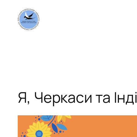
Перейти
до
вмісту
Я, Черкаси та Інд