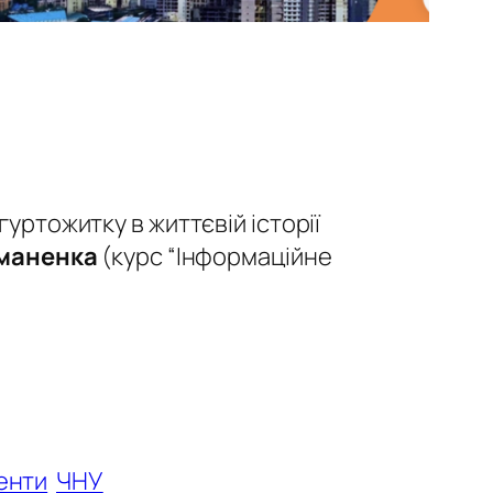
уртожитку в життєвій історії
маненка
(курс
“Інформаційне
енти
ЧНУ