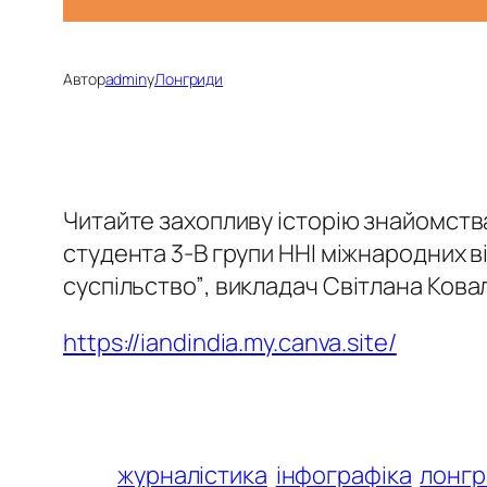
Автор
admin
у
Лонгриди
Читайте захопливу історію знайомства 
студента 3-В групи ННІ міжнародних ві
суспільство”
, викладач Світлана Кова
https://iandindia.my.canva.site/
журналістика
інфографіка
лонгр