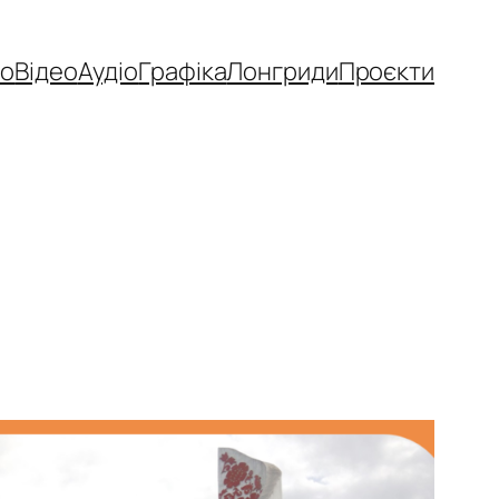
то
Відео
Аудіо
Графіка
Лонгриди
Проєкти