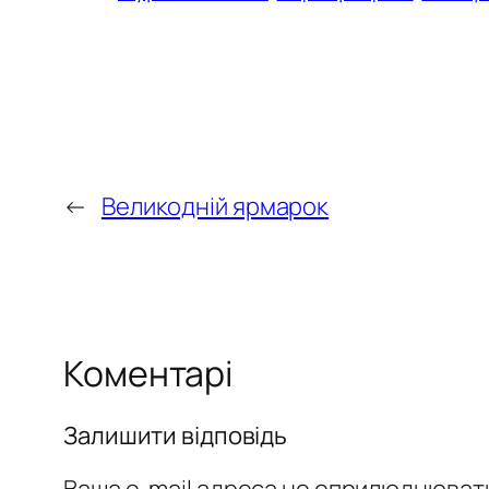
←
Великодній ярмарок
Коментарі
Залишити відповідь
Ваша e-mail адреса не оприлюднюват