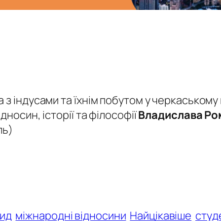
з індусами та їхнім побутом у черкаському г
дносин, історії та філософії
Владислава Ро
ль)
ид
міжнародні відносини
Найцікавіше
студ