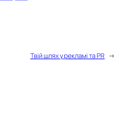
Твій шлях у рекламі та PR
→