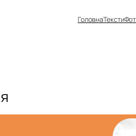
Головна
Тексти
Фо
ія