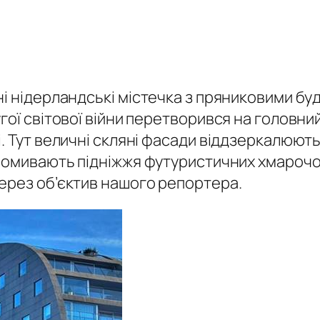
і нідерландські містечка з пряниковими бу
гої світової війни перетворився на головни
. Тут величні скляні фасади віддзеркалюють 
у омивають підніжжя футуристичних хмарочо
ерез об’єктив нашого репортера.