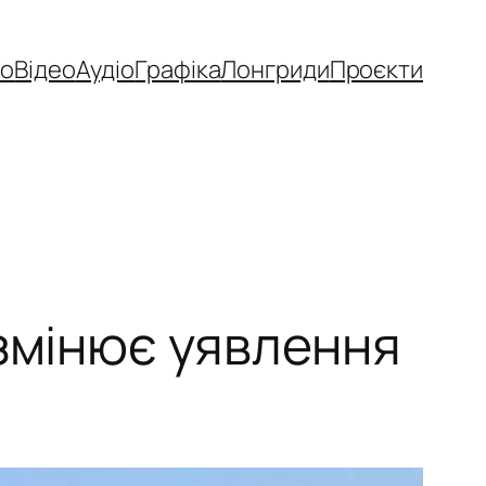
то
Відео
Аудіо
Графіка
Лонгриди
Проєкти
 змінює уявлення