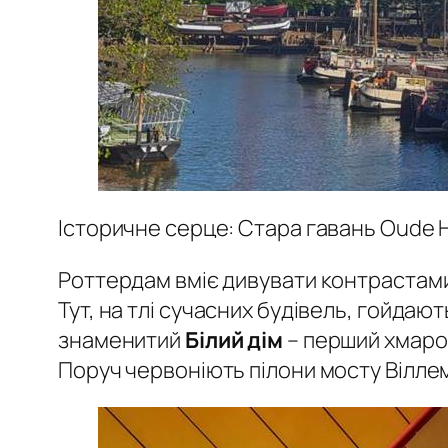
Історичне серце: Стара гавань Oude 
Роттердам вміє дивувати контрастами
Тут, на тлі сучасних будівель, гойдаю
знаменитий
Білий дім
– перший хмароч
Поруч червоніють пілони мосту Вілле