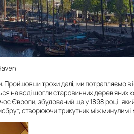
Haven
. Пройшовши трохи далі, ми потрапляємо в і
ться на воді щогли старовинних дерев’яних 
ос Європи, збудований ще у 1898 році, який
мсбруг, створюючи трикутник між минулим і 