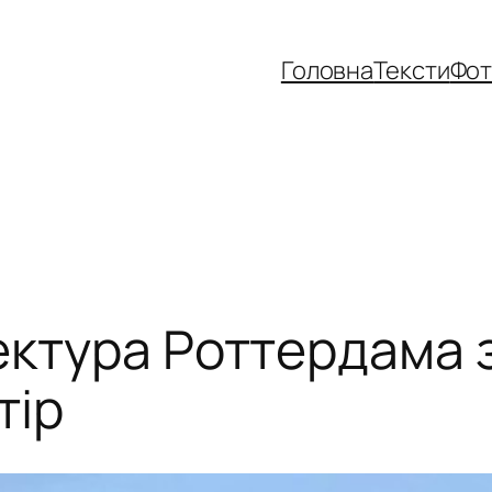
Головна
Тексти
Фо
тектура Роттердама
тір