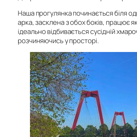
Наша прогулянка починається біля одн
арка, засклена з обох боків, працює я
ідеально відбивається сусідній хмар
розчиняючись у просторі
.