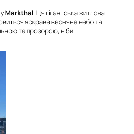
ку
Markthal
. Ця гігантська житлова
 ловиться яскраве весняне небо та
льною та прозорою, ніби