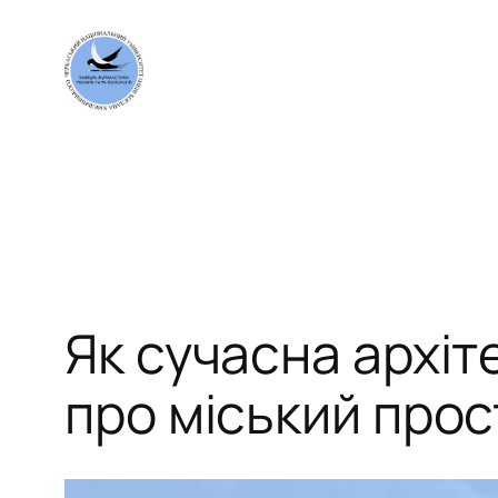
Перейти
до
вмісту
Як сучасна архі
про міський прос