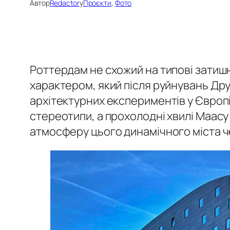
Автор
Redactor
у
Проєкти
, 
Фото
Роттердам не схожий на типові затишн
характером, який після руйнувань Дру
архітектурних експериментів у Європі
стереотипи, а прохолодні хвилі Маас
атмосферу цього динамічного міста ч