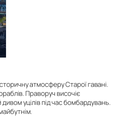
сторичну атмосферу Старої гавані.
кораблів. Праворуч височіє
 дивом уцілів під час бомбардувань.
майбутнім.