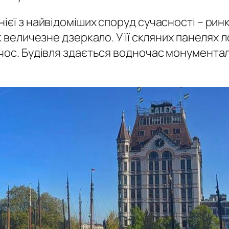
ієї з найвідоміших споруд сучасності – рин
к величезне дзеркало. У її скляних панелях
очос. Будівля здається водночас монумента