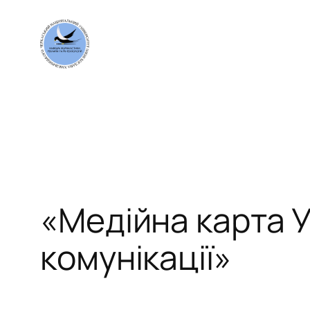
Перейти
до
вмісту
«Медійна карта 
комунікації»