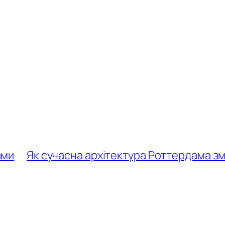
ами
Як сучасна архітектура Роттердама зм