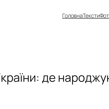
Головна
Тексти
Фо
України: де народж