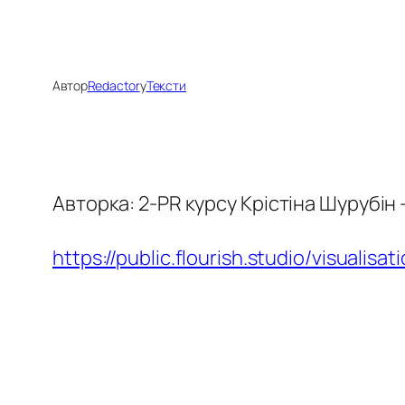
Автор
Redactor
у
Тексти
Авторка: 2-PR курсу Крістіна Шурубін 
https://public.flourish.studio/visualisa