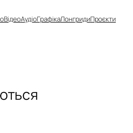
то
Відео
Аудіо
Графіка
Лонгриди
Проєкти
уються