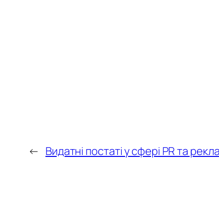
←
Видатні постаті у сфері PR та рекл