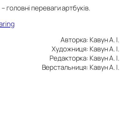
– головні переваги артбуків.
aring
Авторка: Кавун А. І.
Художниця: Кавун А. І.
Редакторка: Кавун А. І.
Верстальниця: Кавун А. І.