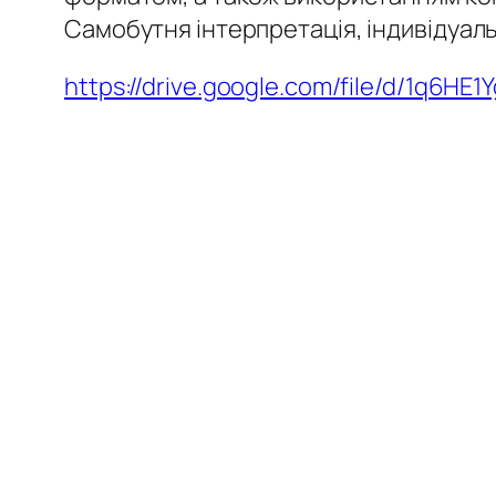
Самобутня інтерпретація, індивідуаль
https://drive.google.com/file/d/1q6H