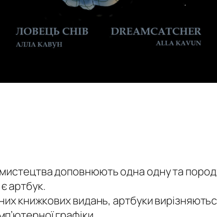
 мистецтва доповнюють одна одну та пород
є артбук.
ійних книжкових видань, артбуки вирізняють
п’ютерної графіки.