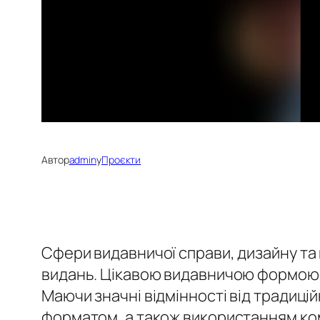
Автор
admin
у
Проєкти
Сфери видавничої справи, дизайну та
видань. Цікавою видавничою формою 
Маючи значні відмінності від традиц
форматом, а також використанням ком