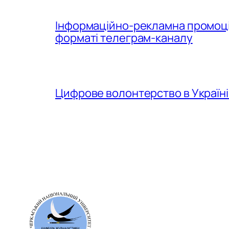
Інформаційно-рекламна промоція
форматі телеграм-каналу
Цифрове волонтерство в Україні