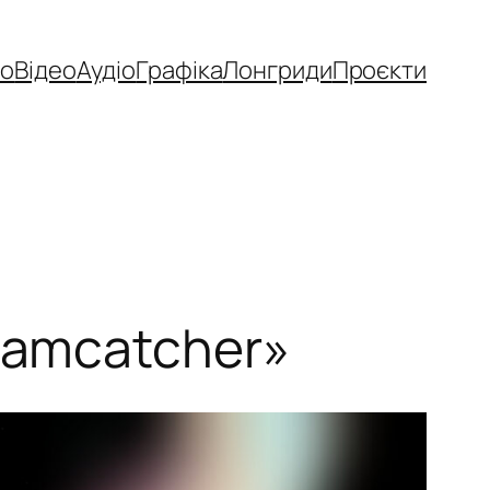
то
Відео
Аудіо
Графіка
Лонгриди
Проєкти
eamcatcher»