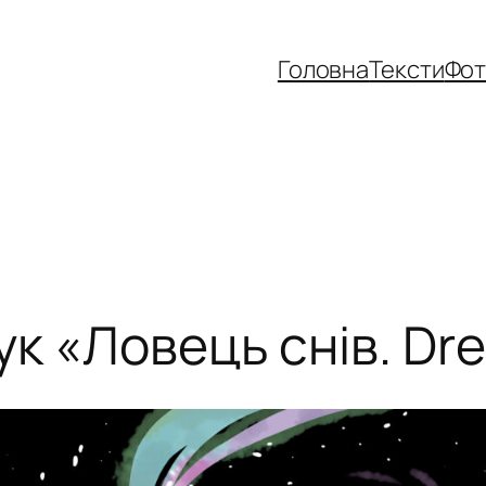
Головна
Тексти
Фо
ук «Ловець снів. Dr