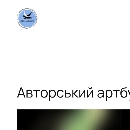
Перейти
до
вмісту
Авторський артб