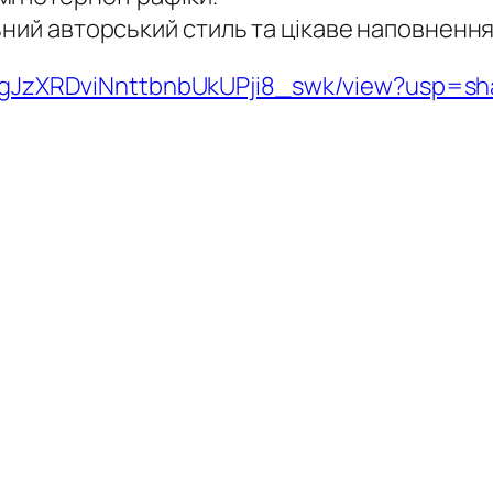
ний авторський стиль та цікаве наповнення 
E1YgJzXRDviNnttbnbUkUPji8_swk/view?usp=sh