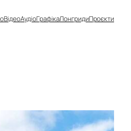
то
Відео
Аудіо
Графіка
Лонгриди
Проєкти