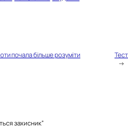
оти почала більше розуміти
Тест
→
ється захисник”