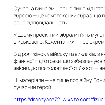
Сучасна війна змінює не лише хід істор
зброєю — це комплексний образ, що поє
себе відповідальність.
У цьому проєкті ми зібрали п’ять мул
військового. Кожен із них — про окре
Від ролі жінок у війську та викликів, 
фізичної підготовки, що забезпечує ви
звісно, до психологічної стійкості —
Ці матеріали — не лише про війну. Вони
сучасний герой.
https://drahayana721.wixsite.com/fizu