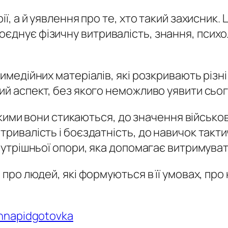
ії, а й уявлення про те, хто такий захисник.
днує фізичну витривалість, знання, психоло
ьтимедійних матеріалів, які розкривають рі
мий аспект, без якого неможливо уявити сьо
з якими вони стикаються, до значення військо
тривалість і боєздатність, до навичок тактич
 внутрішньої опори, яка допомагає витримува
 про людей, які формуються в її умовах, про 
chnapidgotovka