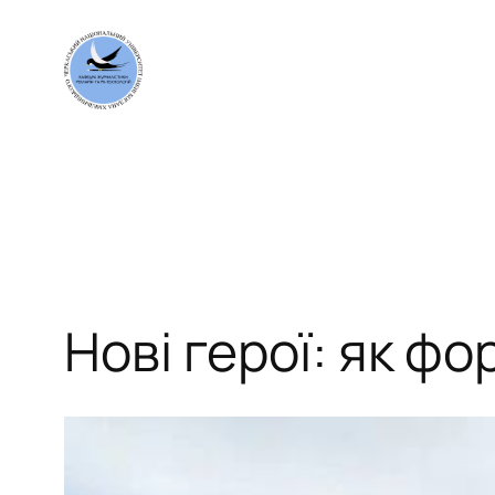
Перейти
до
вмісту
Нові герої: як ф