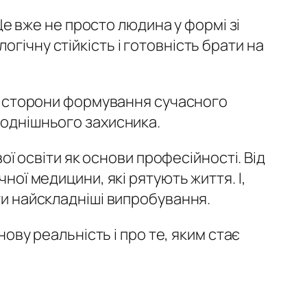
 Це вже не просто людина у формі зі
гічну стійкість і готовність брати на
зні сторони формування сучасного
годнішнього захисника.
вої освіти як основи професійності. Від
ної медицини, які рятують життя. І,
ти найскладніші випробування.
нову реальність і про те, яким стає