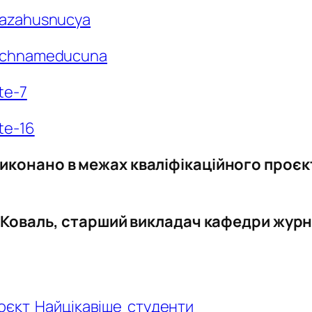
nkazahusnucya
ktuchnameducuna
te-7
te-16
Виконано в межах кваліфікаційного проєкт
 Коваль, старший викладач кафедри журн
оєкт
Найцікавіше
студенти