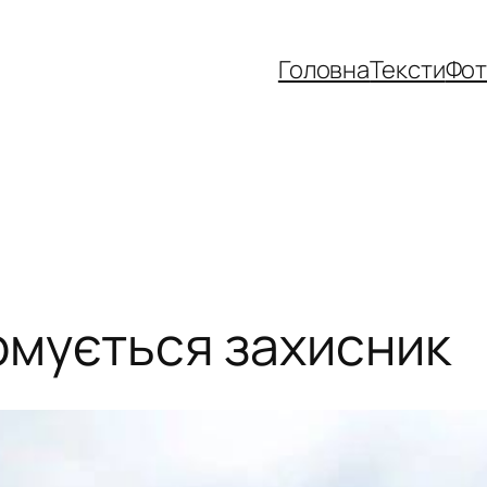
Головна
Тексти
Фо
ормується захисник