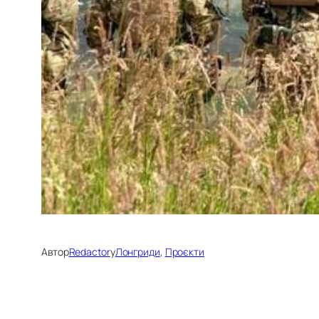
Автор
Redactor
у
Лонгриди
, 
Проєкти