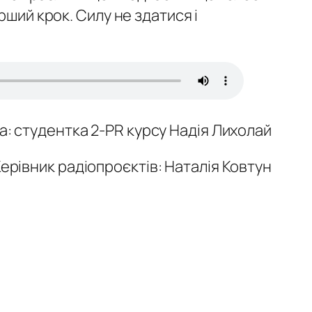
рший крок. Силу не здатися і
а: студентка 2-
PR курсу Надія Лихолай
ерівник радіопроєктів: Наталія Ковтун