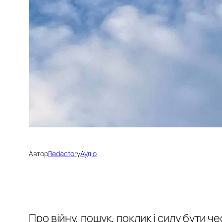
Автор
Redactor
у
Аудіо
Про війну, пошук, поклик і силу бути 