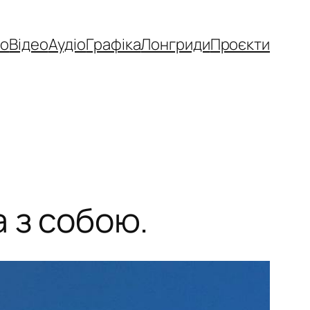
то
Відео
Аудіо
Графіка
Лонгриди
Проєкти
 з собою.