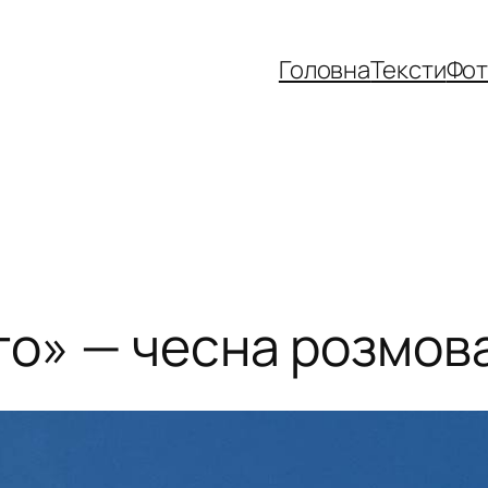
Головна
Тексти
Фо
то» — чесна розмова