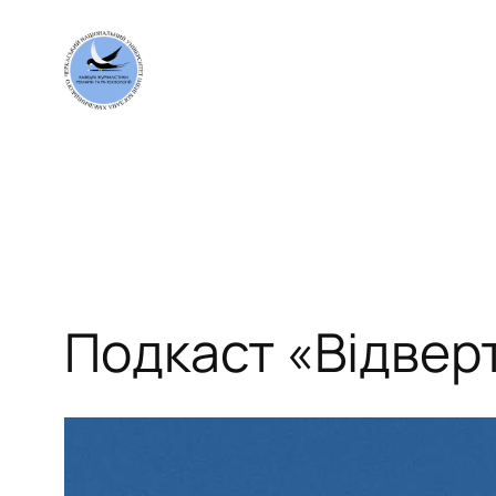
Перейти
до
вмісту
Подкаст «Відвер