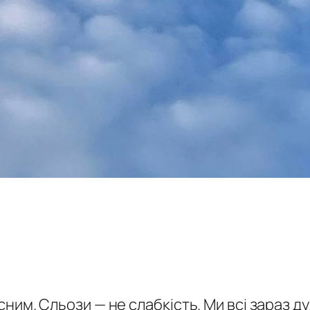
чесним. Сльози — не слабкість. Ми всі зараз 