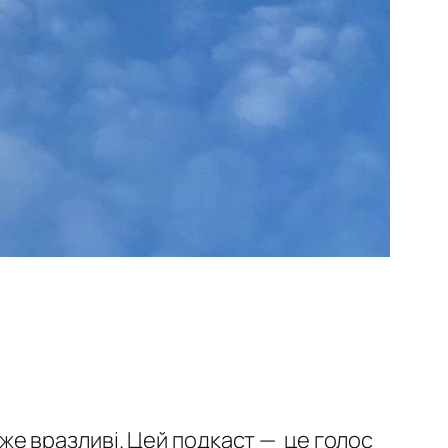
дуже вразливі. Цей подкаст — це голос