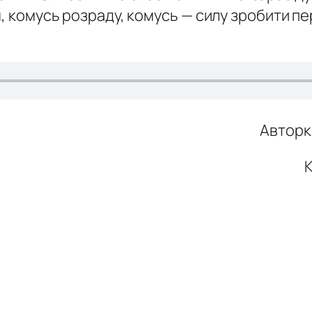
, комусь розраду, комусь — силу зробити пе
Авторк
К