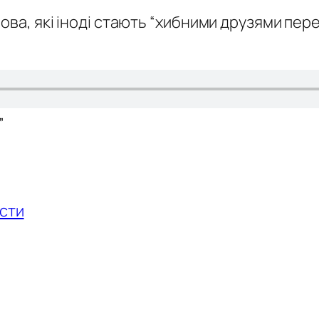
лова, які іноді стають “хибними друзями пер
”
сти