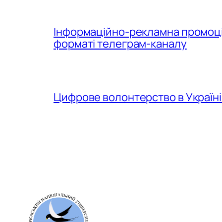
Інформаційно-рекламна промоція
форматі телеграм-каналу
Цифрове волонтерство в Україні