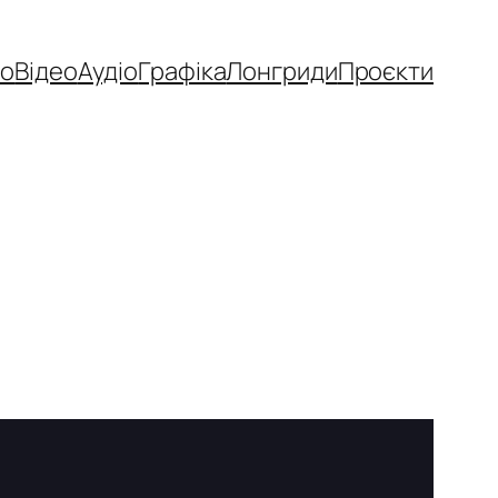
то
Відео
Аудіо
Графіка
Лонгриди
Проєкти