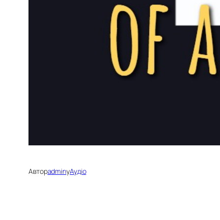
Автор
admin
у
Аудіо