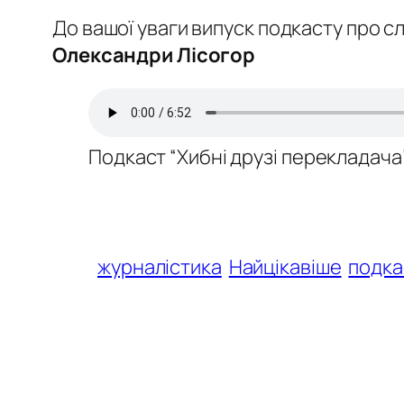
До вашої уваги випуск подкасту про с
Олександри Лісогор
Подкаст “Хибні друзі перекладача
журналістика
Найцікавіше
подка