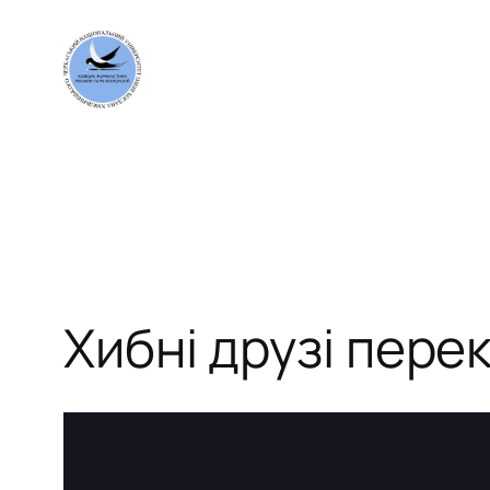
Перейти
до
вмісту
Хибні друзі пере