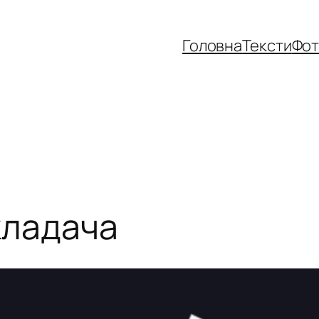
Головна
Тексти
Фо
кладача