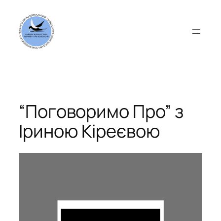
Перейти
до
вмісту
“Поговоримо Про” з
Іриною Кіреєвою