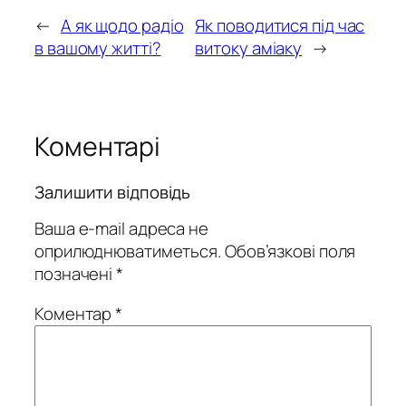
←
А як щодо радіо
Як поводитися під час
в вашому житті?
витоку аміаку
→
Коментарі
Залишити відповідь
Ваша e-mail адреса не
оприлюднюватиметься.
Обов’язкові поля
позначені
*
Коментар
*