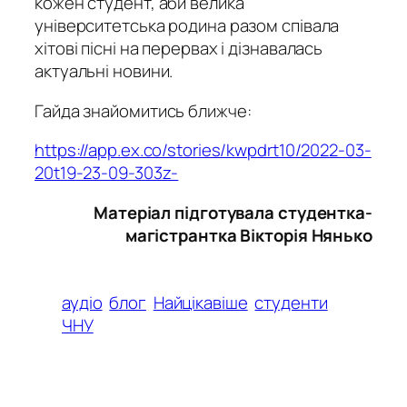
кожен студент, аби велика
університетська родина разом співала
хітові пісні на перервах і дізнавалась
актуальні новини.
Гайда знайомитись ближче:
https://app.ex.co/stories/kwpdrt10/2022-03-
20t19-23-09-303z-
Матеріал підготувала студентка-
магістрантка Вікторія Нянько
аудіо
блог
Найцікавіше
студенти
ЧНУ