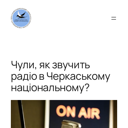
Перейти
до
вмісту
Чули, як звучить
радіо в Черкаському
національному?