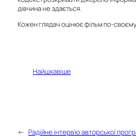
дівчина не здається.
Кожен глядач оцінює фільм по-своєму.
Найцікавіше
←
Радійне інтерв’ю авторської про