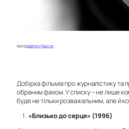
Автор
admin
у
Тексти
Добірка фільмів про журналістику та 
обраним фахом. У списку
–
не лише ком
буде не тільки розважальним, але й к
«
Близько до серця
»
(1996)