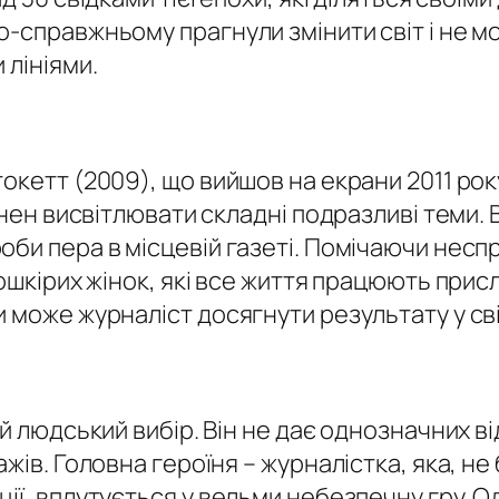
о-справжньому прагнули змінити світ і не м
 лініями.
окетт (2009), що вийшов на екрани 2011 ро
инен висвітлювати складні подразливі теми. 
би пера в місцевій газеті. Помічаючи неспр
ошкірих жінок, які все життя працюють присл
 може журналіст досягнути результату у сві
 й людський вибір. Він не дає однозначних в
ажів. Головна героїня – журналістка, яка, 
ії, вплутується у вельми небезпечну гру. 