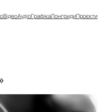
то
Відео
Аудіо
Графіка
Лонгриди
Проєкти
»