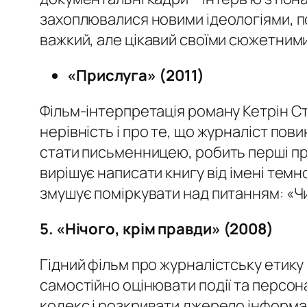
захоплювалися новими ідеологіями, п
важкий, але цікавий своїми сюжетними
«
Прислуга
»
(2011)
Фільм-інтерпретація роману Кетрін Ст
нерівність і про те, що журналіст пов
стати письменницею, робить перші про
вирішує написати книгу від імені темн
змушує поміркувати над питанням: «Чи
5.
«
Нічого, крім правди
»
(2008)
Гідний фільм про журналістську етику
самостійно оцінювати події та персон
кодекс і розкривати джерело інформац