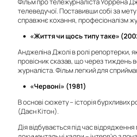
Фільм про тележурналіста Уоррена Джа
телеведучої. Поставивши собі за мет
справжнє кохання, професіоналізм жу
«
Життя чи щось типу таке
»
(200
Анджеліна Джолі в ролі репортерки, як
провісник сказав, що через тиждень во
журналіста. Фільм легкий для сприйма
«
Червоні
»
(1981)
В основі сюжету – історія бурхливих 
(Даєн Кітон).
Дія відбувається під час відрядження 
документальні кадри – інтерв’ю з пона