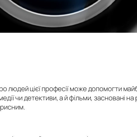
про людей цієї професії може допомогти ма
едії чи детективи, а й фільми, засновані на
орисним.