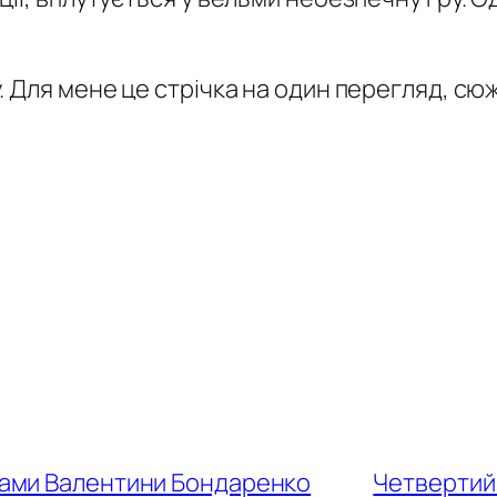
 Для мене це стрічка на один перегляд, сюж
грами Валентини Бондаренко
Четвертий 