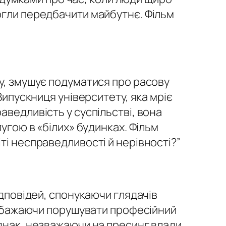
огли передбачити майбутнє. Фільм
ку, змушує подуматися про расову
Випускниця університету, яка мріє
аведливість у суспільстві, вона
угою в «білих» будинках. Фільм
ті несправедливості й нерівності?”
ідповідей, спонукаючи глядачів
не бажаючи порушувати професійний
Однак, незважаючи на пресинг влади,