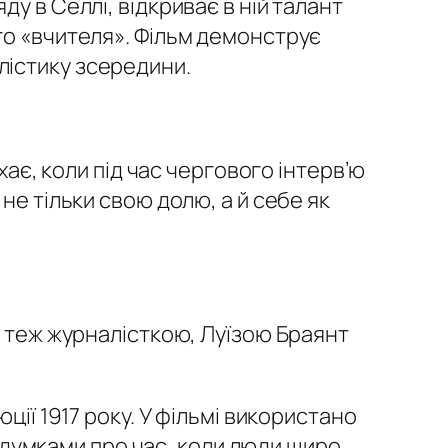
у в Селлі, відкриває в ній талант
го «вчителя». Фільм демонструє
лістику зсередини.
хає, коли під час чергового інтерв’ю
не тільки свою долю, а й себе як
, теж журналісткою, Луїзою Браянт
ції 1917 року. У фільмі використано
и думками про час, коли люди щиро