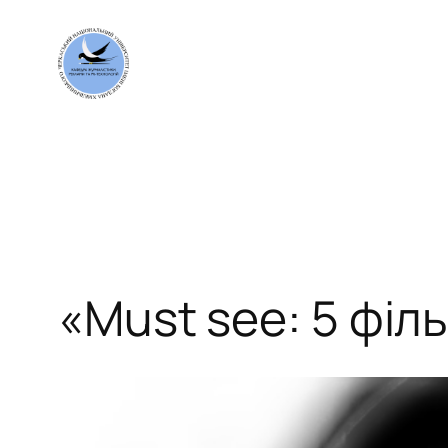
Перейти
до
вмісту
«Must see: 5 філ