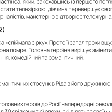
стінса, який, закохавшись із першого погляд
у стати телезіркою, дівчина перевершує сво
рналістів, майстерно відтворює тележурна
2)
а «спіймала зірку». Проте її запал трохи вщу
на помре. Головна героїня вирішує змінити 
ння, комедійний та романтичний.
романтичних стосунків Ріда з його дружиною
головних героїв до Росії напередодні револю
д 30 свідками тієї епохи, які діляться своїм