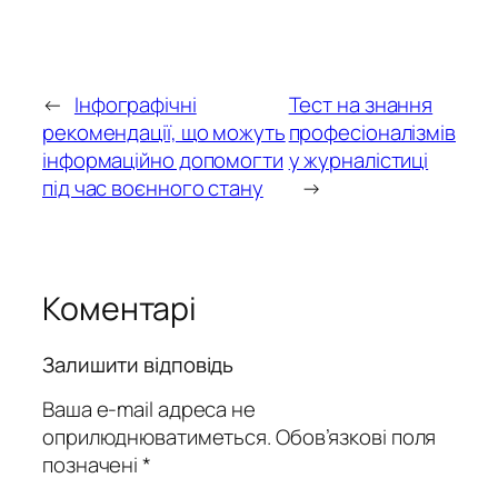
←
Інфографічні
Тест на знання
рекомендації, що можуть
професіоналізмів
інформаційно допомогти
у журналістиці
під час воєнного стану
→
Коментарі
Залишити відповідь
Ваша e-mail адреса не
оприлюднюватиметься.
Обов’язкові поля
позначені
*