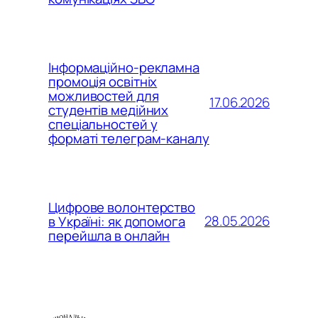
Інформаційно-рекламна
промоція освітніх
можливостей для
17.06.2026
студентів медійних
спеціальностей у
форматі телеграм-каналу
Цифрове волонтерство
28.05.2026
в Україні: як допомога
перейшла в онлайн