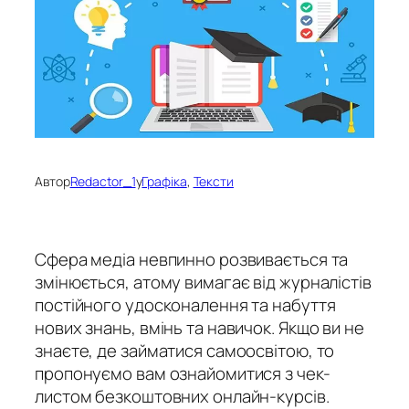
Автор
Redactor_1
у
Графіка
, 
Тексти
Сфера медіа невпинно розвивається та
змінюється, атому вимагає від журналістів
постійного удосконалення та набуття
нових знань, вмінь та навичок. Якщо ви не
знаєте, де займатися самоосвітою, то
пропонуємо вам ознайомитися з чек-
листом безкоштовних онлайн-курсів.