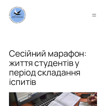
Перейти
до
вмісту
Сесійний марафон:
життя студентів у
період складання
іспитів