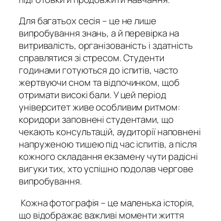
Для багатьох сесія – це не лише
випробування знань, а й перевірка на
витривалість, організованість і здатність
справлятися зі стресом. Студенти
годинами готуються до іспитів, часто
жертвуючи сном та відпочинком, щоб
отримати високі бали. У цей період
університет живе особливим ритмом:
коридори заповнені студентами, що
чекають консультацій, аудиторії наповнені
напруженою тишею під час іспитів, а після
кожного складання екзамену чути радісні
вигуки тих, хто успішно подолав чергове
випробування.
Кожна фотографія – це маленька історія,
що відображає важливі моменти життя