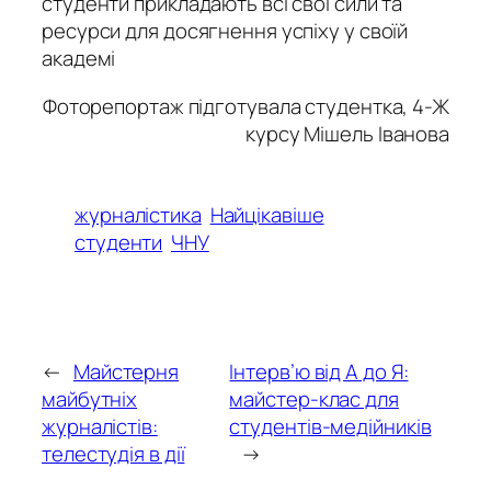
студенти прикладають всі свої сили та
ресурси для досягнення успіху у своїй
академі
Фоторепортаж підготувала студентка, 4-Ж
курсу Мішель Іванова
журналістика
Найцікавіше
студенти
ЧНУ
←
Майстерня
Інтерв’ю від А до Я:
майбутніх
майстер-клас для
журналістів:
студентів-медійників
телестудія в дії
→