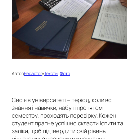
Автор
Redactor
у
Тексти
, 
Фото
Сесія в університеті – період, коли всі
знання і навички, набуті протягом
семестру, проходять перевірку. Кожен
студент прагне успішно скласти іспити та
заліки, щоб підтвердити свій рівень
підготовки й продовжити навчання.