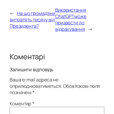
Використання
←
На що громадяни
ChatGPTможе
витратять тисячу від
призвести до
Президента?
відрахування
→
Коментарі
Залишити відповідь
Ваша e-mail адреса не
оприлюднюватиметься.
Обов’язкові поля
позначені
*
Коментар
*