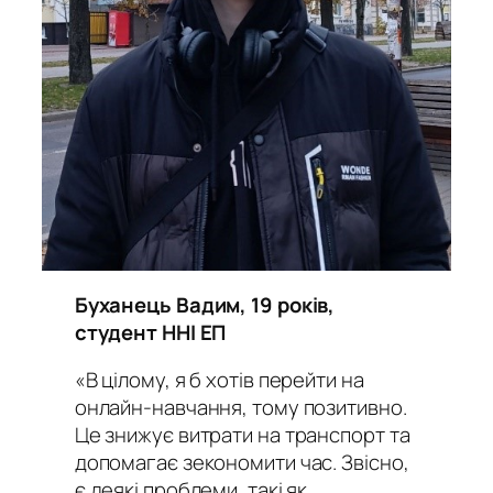
Буханець Вадим, 19 років,
студент ННІ ЕП
«В цілому, я б хотів перейти на
онлайн-навчання, тому позитивно.
Це знижує витрати на транспорт та
допомагає зекономити час. Звісно,
є деякі проблеми, такі як