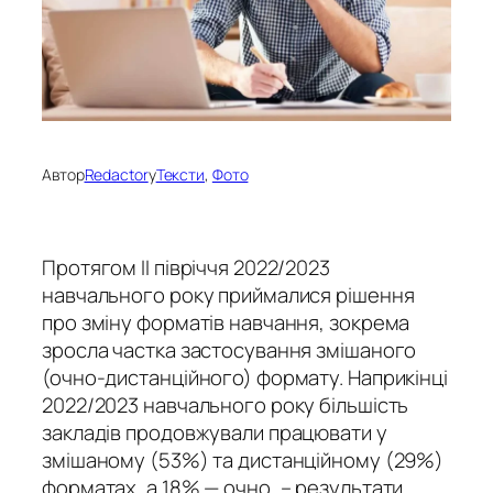
Автор
Redactor
у
Тексти
, 
Фото
Протягом ІІ півріччя 2022/2023
навчального року приймалися рішення
про зміну форматів навчання, зокрема
зросла частка застосування змішаного
(очно-дистанційного) формату. Наприкінці
2022/2023 навчального року більшість
закладів продовжували працювати у
змішаному (53%) та дистанційному (29%)
форматах, а 18% — очно, – результати