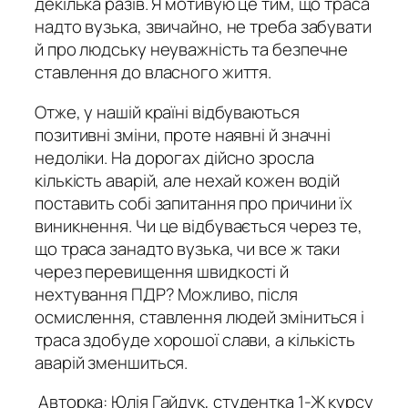
декілька разів. Я мотивую це тим, що траса
надто вузька, звичайно, не треба забувати
й про людську неуважність та безпечне
ставлення до власного життя.
Отже, у нашій країні відбуваються
позитивні зміни, проте наявні й значні
недоліки. На дорогах дійсно зросла
кількість аварій, але нехай кожен водій
поставить собі запитання про причини їх
виникнення. Чи це відбувається через те,
що траса занадто вузька, чи все ж таки
через перевищення швидкості й
нехтування ПДР? Можливо, після
осмислення, ставлення людей зміниться і
траса здобуде хорошої слави, а кількість
аварій зменшиться.
Авторка: Юлія Гайдук, студентка 1-Ж курсу