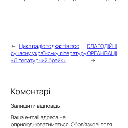
←
Цикл радіоподкастів про
БЛАГОДІЙНІ
сучасну українську літературу
ОРГАНІЗАЦІЇ
«Літературний брейк»
→
Коментарі
Залишити відповідь
Ваша e-mail адреса не
оприлюднюватиметься.
Обов’язкові поля