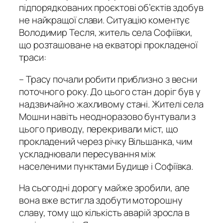
підпорядкованих проєктові об’єктів здобув
не найкращої слави. Ситуацію коментує
Володимир Тесля, житель села Софіївки,
що розташоване на екваторі прокладеної
траси:
– Трасу почали робити приблизно з весни
поточного року. До цього стан доріг був у
надзвичайно жахливому стані. Жителі села
Мошни навіть неодноразово бунтували з
цього приводу, перекривали міст, що
прокладений через річку Вільшанка, чим
ускладнювали пересування між
населеними пунктами Будище і Софіївка.
На сьогодні дорогу майже зробили, але
вона вже встигла здобути моторошну
славу, тому що кількість аварій зросла в