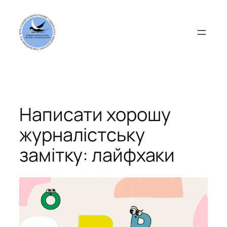
Перейти
до
вмісту
Написати хорошу
журналістську
замітку: лайфхаки