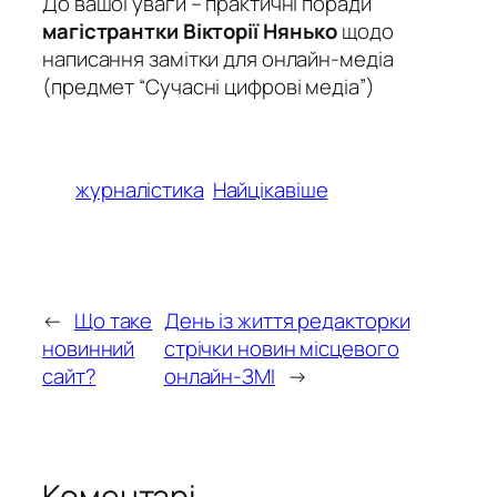
До вашої уваги – практичні поради
ма
гістрантки Вікторії Нянько
щодо
написання замітки для онлайн-медіа
(предмет “Сучасні цифрові медіа”)
журналістика
Найцікавіше
←
Що таке
День із життя редакторки
новинний
стрічки новин місцевого
сайт?
онлайн-ЗМІ
→
Коментарі