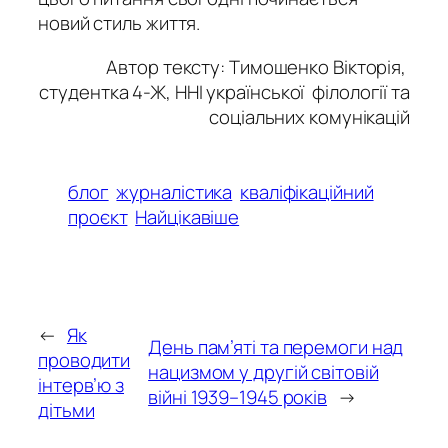
новий стиль життя.
Автор тексту: Тимошенко Вікторія,
студентка 4-Ж, ННІ української філології та
соціальних комунікацій
блог
журналістика
кваліфікаційний
проєкт
Найцікавіше
←
Як
День пам’яті та перемоги над
проводити
нацизмом у другій світовій
інтерв’ю з
війні 1939–1945 років
→
дітьми