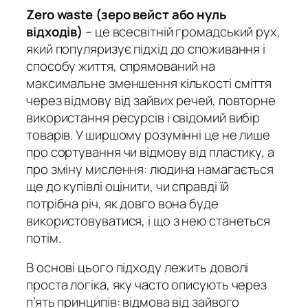
Zero waste (зеро вейст або нуль
відходів)
– це всесвітній громадський рух,
який популяризує підхід до споживання і
способу життя, спрямований на
максимальне зменшення кількості сміття
через відмову від зайвих речей, повторне
використання ресурсів і свідомий вибір
товарів. У ширшому розумінні це не лише
про сортування чи відмову від пластику, а
про зміну мислення: людина намагається
ще до купівлі оцінити, чи справді їй
потрібна річ, як довго вона буде
використовуватися, і що з нею станеться
потім.
В основі цього підходу лежить доволі
проста логіка, яку часто описують через
п’ять принципів: відмова від зайвого