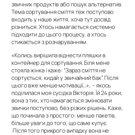
звичних продуктів або пошук альтернатив.
Тема сортування сміття теж поступово
входить у наше життя, хоча тут досвід
різниться. Хтось намагається системно
підходити до цього процесу, а хтось
стикається з розчаруванням.
«Колись вирішила віднести пляшки в
контейнер для сортування. Біля мене
стояла жінка і каже: “Зараз сміття не
сортується, кидай у звичайний бак”. Після
цього вже менше мотивації…», – якось
поділилася моя сусідка Вікторія. Їй 24 роки,
вона з тих, хто намагається змінювати
звички поступово, без різких рішень. Каже,
що починала з простого: менше пакетів,
більше уваги до того, що саме купує.
Після того прикрого випадку вона не