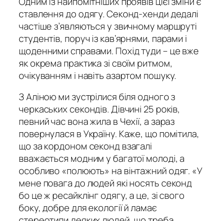
Одним із найпомітніших проявів цієї зміни є
ставлення до одягу. Секонд-хенди дедалі
частіше з’являються у звичному маршруті
студентів, поруч із кав’ярнями, парами і
щоденними справами. Похід туди – це вже
як окрема практика зі своїм ритмом,
очікуванням і навіть азартом пошуку.
З Аліною ми зустрілися біля одного з
черкаських секондів. Дівчині 25 років,
певний час вона жила в Чехії, а зараз
повернулася в Україну. Каже, що помітила,
що за кордоном секонд взагалі
вважається модним у багатої молоді, а
особливо «полюють» на вінтажний одяг. «У
мене повага до людей які носять секонд
бо це ж ресайклінг одягу, а це, зі свого
боку, добре для екології й ламає
стереотипи деяких людей, що треба