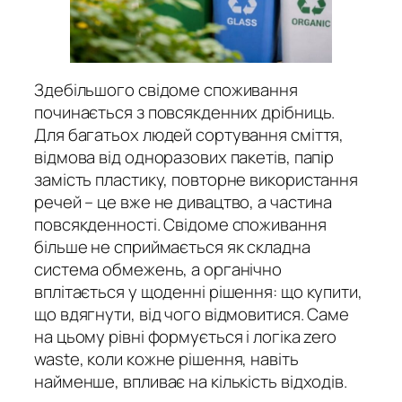
Здебільшого свідоме споживання
починається з повсякденних дрібниць.
Для багатьох людей сортування сміття,
відмова від одноразових пакетів, папір
замість пластику, повторне використання
речей – це вже не дивацтво, а частина
повсякденності. Свідоме споживання
більше не сприймається як складна
система обмежень, а органічно
вплітається у щоденні рішення: що купити,
що вдягнути, від чого відмовитися. Саме
на цьому рівні формується і логіка zero
waste, коли кожне рішення, навіть
найменше, впливає на кількість відходів.