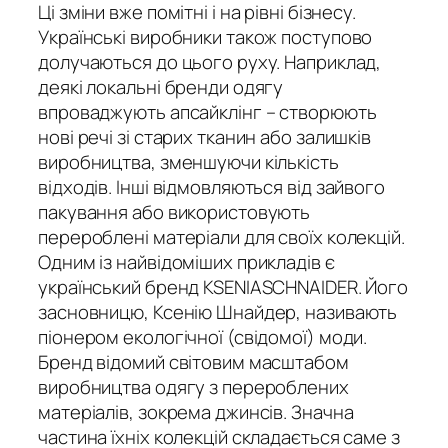
Ці зміни вже помітні і на рівні бізнесу.
Українські виробники також поступово
долучаються до цього руху. Наприклад,
деякі локальні бренди одягу
впроваджують апсайклінг – створюють
нові речі зі старих тканин або залишків
виробництва, зменшуючи кількість
відходів. Інші відмовляються від зайвого
пакування або використовують
перероблені матеріали для своїх колекцій.
Одним із найвідоміших прикладів є
український бренд KSENIASCHNAIDER. Його
засновницю, Ксенію Шнайдер, називають
піонером екологічної (свідомої) моди.
Бренд відомий світовим масштабом
виробництва одягу з перероблених
матеріалів, зокрема джинсів. Значна
частина їхніх колекцій складається саме з