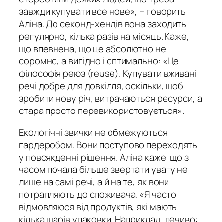
завжди купувати все нове», – говорить
Аліна. До секонд-хендів вона заходить
регулярно, кілька разів на місяць. Каже,
що впевнена, що це абсолютно не
соромно, а вигідно і оптимально: «Це
філософія реюз (reuse). Купувати вживані
речі добре для довкілля, оскільки, щоб
зробити нову річ, витрачаються ресурси, а
стара просто перевикористовується».
Екологічні звички не обмежуються
гардеробом. Вони поступово переходять
у повсякденні рішення. Аліна каже, що з
часом почала більше звертати увагу не
лише на самі речі, а й на те, як вони
потрапляють до споживача. «Я часто
відмовляюся від продуктів, які мають
кілька шарів упаковки. Наприклад, печиво: