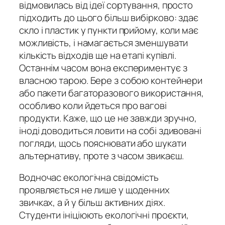
відмовилась від ідеї сортування, просто
підходить до цього більш вибірково: здає
скло і пластик у пункти прийому, коли має
можливість, і намагається зменшувати
кількість відходів ще на етапі купівлі.
Останнім часом вона експериментує з
власною тарою. Бере з собою контейнери
або пакети багаторазового використання,
особливо коли йдеться про вагові
продукти. Каже, що це не завжди зручно,
іноді доводиться ловити на собі здивовані
погляди, щось пояснювати або шукати
альтернативу, проте з часом звикаєш.
Водночас екологічна свідомість
проявляється не лише у щоденних
звичках, а й у більш активних діях.
Студенти ініціюють екологічні проєкти,