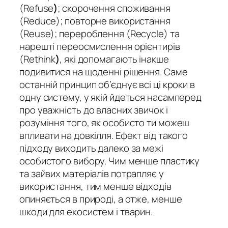
(Refuse
)
; скорочення споживання
(Reduce); повторне використання
(Reuse); перероблення (Recycle) та
нарешті переосмислення орієнтирів
(Rethink
)
, які допомагають інакше
подивитися на щоденні рішення. Саме
останній принцип об’єднує всі ці кроки в
одну систему, у якій йдеться насамперед
про уважність до власних звичок і
розуміння того, як особисто ти можеш
впливати на довкілля. Ефект від такого
підходу виходить далеко за межі
особистого вибору. Чим менше пластику
та зайвих матеріалів потрапляє у
використання, тим менше відходів
опиняється в природі, а отже, менше
шкоди для екосистем і тварин.