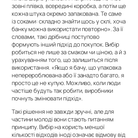
зовні плівка, всередині коробка, а потім ще
кожна штука окремо запакована. Те саме
із соками: складно знайти щось у склі, хоча
банку можна використати повторно». За її
словами, такі дрібниці поступово
формують інший підхід до покупок. Вибір
робиться не лише за смаком чи ціною, а й з
урахуванням того, що залишиться після
використання. «Якщо я бачу, що упаковка
неперероблювана або її занадто багато, я
просто це не купую. Можливо, коли люди
частіше будуть так робити, виробники
почнуть змінювати підхід».
Такі рішення не завжди зручні, але для
частини молоді вони стають питанням
принципу. Вибір на користь меншої
кількості відходів іноді означає відмову від