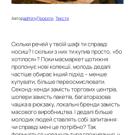
Автор
admin
у
Проєкти
, 
Тексти
Скільки речей у твоїй шафі ти справді
носиш? І скільки з них ти купив просто, «бо
хотілося»? Поки масмаркет щотижня
пропонує нові колекції, молодь дедалі
частіше обирає інший підхід – менше
купувати, більше переосмислювати.
Секонд-хенди замість торгових центрів,
шопери замість пакетів, багаторазова
чашка в рюкзаку, локальні бренди замість
масового виробництва. І дедалі більше
молодих людей ставлять собі запитання:
чи справді мені це потрібно? Так
формується нова культура споживання, у