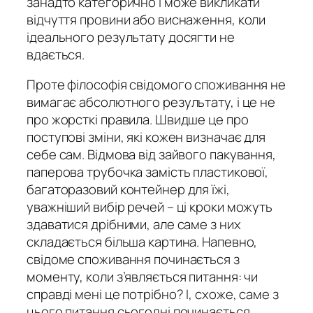
занадто категорично і може викликати
відчуття провини або виснаження, коли
ідеального результату досягти не
вдається.
Проте філософія свідомого споживання не
вимагає абсолютного результату, і це не
про жорсткі правила. Швидше це про
поступові зміни, які кожен визначає для
себе сам. Відмова від зайвого пакування,
паперова трубочка замість пластикової,
багаторазовий контейнер для їжі,
уважніший вибір речей – ці кроки можуть
здаватися дрібними, але саме з них
складається більша картина. Напевно,
свідоме споживання починається з
моменту, коли з’являється питання: чи
справді мені це потрібно? І, схоже, саме з
цього питання сьогодні починається