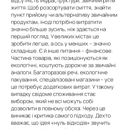
відсутність інфраструктури, звичний ритм
життя. Щоб розсортувати сміття, знайти
пункт прийому чи альтернативу звичайним
продуктам, іноді потрібно витратити
значно більше зусиль, ніж здається на
перший погляд. У великих містах це
зробити легше, а ось у менших – значно
складніше. Є й інше питання – фінансове.
Частина товарів, які позиціонуються як
екологічні, коштують дорожче за звичайні
аналоги. Багаторазові речі, екологічне
пакування, спеціалізовані магазини – усе
це потребує додаткових витрат. У такому
випадку свідоме споживання стає
вибором, який не всі можуть собі
дозволити в повному обсязі. Через це
виникає і критика самого підходу. Дехто
вважає, що ідея «нуль відходів» звучить