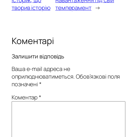
історик, що
навантаження під свій
творив історію
темперамент
→
Коментарі
Залишити відповідь
Ваша e-mail адреса не
оприлюднюватиметься.
Обов’язкові поля
позначені
*
Коментар
*