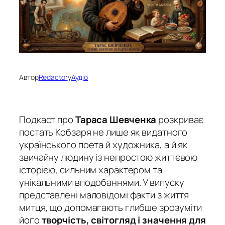
Автор
Redactor
у
Аудіо
Подкаст про
Тараса Шевченка
розкриває
постать Кобзаря не лише як видатного
українського поета й художника, а й як
звичайну людину із непростою життєвою
історією, сильним характером та
унікальними вподобаннями. У випуску
представлені маловідомі факти з життя
митця, що допомагають глибше зрозуміти
його
творчість, світогляд і значення для