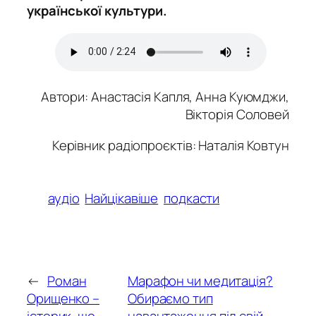
української культури.
Автори: Анастасія Капля, Анна Куюмджи,
Вікторія Соловей
Керівник радіопроєктів: Наталія Ковтун
аудіо
Найцікавіше
подкасти
←
Роман
Марафон чи медитація?
Орищенко –
Обираємо тип