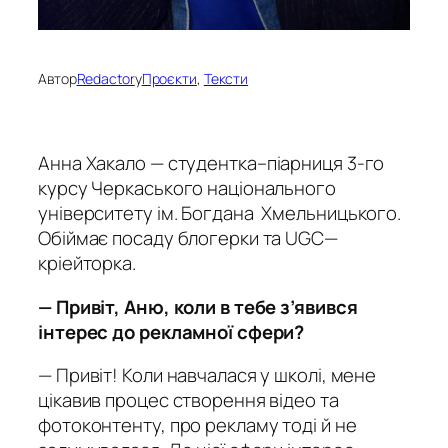
Автор
Redactor
у
Проєкти
, 
Тексти
Анна Хакало — студентка
–
піарниця 3
-го
курсу Черкаського національного
університету ім.
Б
огдана
Хмельницького.
Обіймає посаду блогерки та UGC—
кріейторка.
— Привіт, Аню, коли в тебе з’явився
інтерес до рекламної сфери?
— Привіт! Коли навчалася у школі, мене
цікавив процес створення відео та
фотоконтенту, про рекламу тоді й не