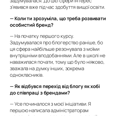
задумувалася. До цієї сфери інтерес
з’явився вже під час здобуття вищої освіти.
— Коли ти зрозуміла, що треба розвивати
особистий бренд?
— На початку першого курсу.
Задумувалася про блогерство раніше, бо
ця сфера найбільше резонувала з моїми
внутрішніми вподобаннями. Але в школі не
наважилася почати, тому що було ніяково,
зважала на думку інших, зокрема
однокласників.
— Як відбувся перехід від блогу як хобі
до співпрац
і з брендами?
— Усе починалося з моєї ініціативи. Я
першою написала адміністраторам