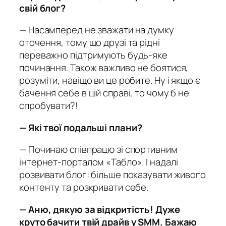
свій блог?
— Насамперед не зважати на думку
оточення, тому що друзі та рідні
переважно підтримують будь-яке
починання. Також важливо не боятися,
розуміти, навіщо ви це робите. Ну і якщо є
бачення себе в цій справі, то чому б не
спробувати?!
— Які твої
подальші
плани?
— Починаю співпрацю зі спортивним
інтернет-порталом «Табло». І надалі
розвивати блог: більше показувати живого
контенту та розкривати себе.
— Аню, дякую за відкритість! Дуже
круто бачити твій драйв у SMM. Бажаю