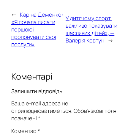
←
Каріна Деменко:
У дитячому спорті
«Я почала писати
важливо показувати
першою і
щасливих дітей», —
пропонувати свої
Валерія Ковтун
→
послуги»
Коментарі
Залишити відповідь
Ваша e-mail адреса не
оприлюднюватиметься.
Обов’язкові поля
позначені
*
Коментар
*