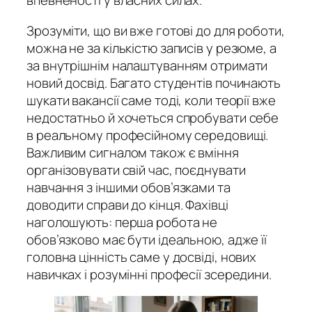
впевненості у власних силах.
Зрозуміти, що ви вже готові до для роботи,
можна не за кількістю записів у резюме, а
за внутрішнім налаштуванням отримати
новий досвід. Багато студентів починають
шукати вакансії саме тоді, коли теорії вже
недостатньо й хочеться спробувати себе
в реальному професійному середовищі.
Важливим сигналом також є вміння
організовувати свій час, поєднувати
навчання з іншими обов’язками та
доводити справи до кінця. Фахівці
наголошують: перша робота не
обов’язково має бути ідеальною, адже її
головна цінність саме у досвіді, нових
навичках і розумінні професії зсередини.