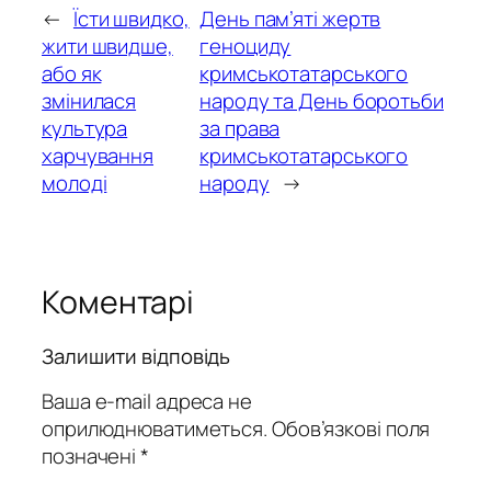
←
Їсти швидко,
День пам’яті жертв
жити швидше,
геноциду
або як
кримськотатарського
змінилася
народу та День боротьби
культура
за права
харчування
кримськотатарського
молоді
народу
→
Коментарі
Залишити відповідь
Ваша e-mail адреса не
оприлюднюватиметься.
Обов’язкові поля
позначені
*