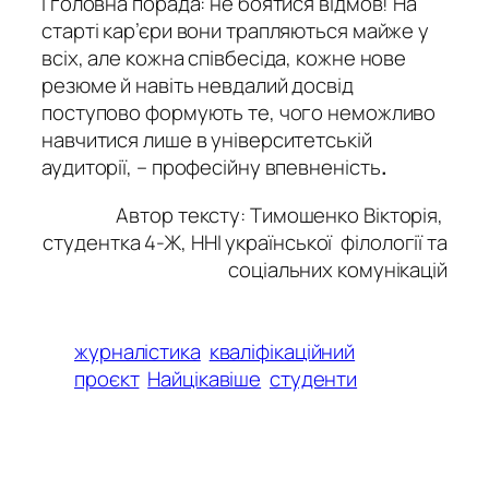
І головна порада: не боятися відмов! На
старті кар’єри вони трапляються майже у
всіх, але кожна співбесіда, кожне нове
резюме й навіть невдалий досвід
поступово формують те, чого неможливо
навчитися лише в університетській
аудиторії, – професійну впевненість
.
Автор тексту: Тимошенко Вікторія,
студентка 4-Ж, ННІ української філології та
соціальних комунікацій
журналістика
кваліфікаційний
проєкт
Найцікавіше
студенти