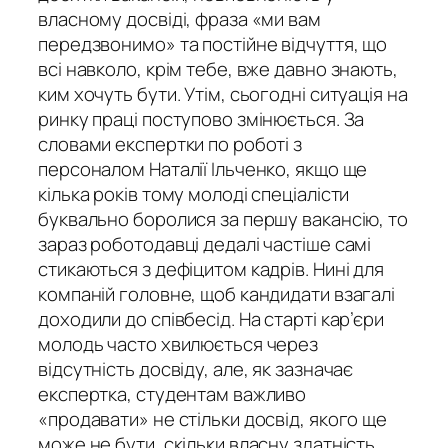
власному досвіді, фраза «ми вам
передзвонимо» та постійне відчуття, що
всі навколо, крім тебе, вже давно знають,
ким хочуть бути. Утім, сьогодні ситуація на
ринку праці поступово змінюється. За
словами експертки по роботі з
персоналом Наталії Ільченко, якщо ще
кілька років тому молоді спеціалісти
буквально боролися за першу вакансію, то
зараз роботодавці дедалі частіше самі
стикаються з дефіцитом кадрів. Нині для
компаній головне, щоб кандидати взагалі
доходили до співбесід. На старті кар’єри
молодь часто хвилюється через
відсутність досвіду, але, як зазначає
експертка, студентам важливо
«продавати» не стільки досвід, якого ще
може не бути, скільки власну здатність