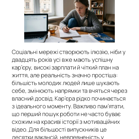
Соціальні мережі створюють ілюзію, ніби у
двадцять років усі вже мають успішну
кар’єру, високі зарплати й чіткий план на
життя, але реальність значно простіша:
більшість молодих людей лише шукають
себе, змінюють напрямки та вчяться через
власний досвід. Кар’єра рідко починається
з ідеального моменту. Важливо пам’ятати,
що перший пошук роботи не часто буває
схожим на красиві історії з мотиваційних
відео. Для більшості випускників це
десятки вакансій, невпевненість у