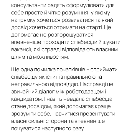
консультанти радять сформулювати для
себе просте й чітке розуміння: у якому
напрямку хочеться розвиватися та який
досвід хочеться отримати на старті. Це
допомагає не розпорошуватися,
впевненіше проходити співбесіди й шукати
вакансії, які справді відповідають власним
цілям та можливостям.
Ще одна помилка початківців – сприймати
співбесіду як іспит із правильною та
неправильною відповіддю. Насправді це
звичайний діалог між роботодавцем і
кандидатом. І навіть невдала співбесіда
стане досвідом, який допомагає краще
зрозуміти себе, навчитися презентувати
власні сильні сторони та впевненіше
почуватися наступного разу.