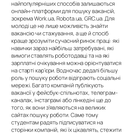
найпопулярніших способів залишаються
онлайн-платформи для пошуку вакансій,
зокрема Work.ua, Robota.ua, GRC.ua. Для
молоді це не лише можливість знайти
вакансію чи стажування, а ще й спосіб
краще зрозуміти сучасний ринок праці: які
навички зараз найбільш затребувані, які
вимоги ставлять роботодавці та на які
зарплатні очікування можна орієнтуватися
на старті кар’єри. Водночас дедалі більшу
роль у пошуку роботи відіграють соціальні
мережі. Багато компаній публікують
вакансії у фейсбук-спільнотах, телеграм-
каналах, інстаграмі або лінкедіні ще до
того, як вони з’являються на великих
сайтах пошуку роботи. Саме тому
студентам радять підписуватися на
сторінки компаній, які їх цікавлять, стежити