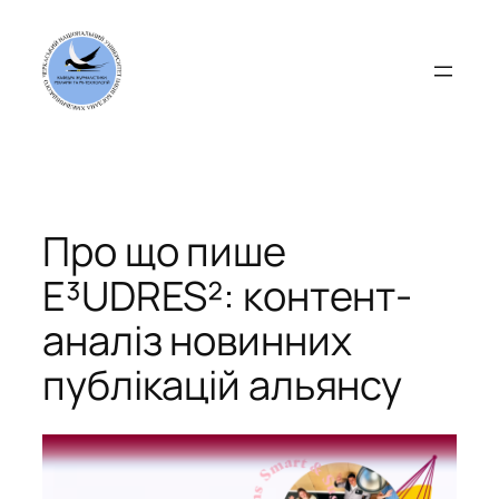
Перейти
до
вмісту
Про що пише
E³UDRES²: контент-
аналіз новинних
публікацій альянсу