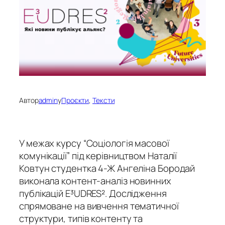
Автор
admin
у
Проєкти
, 
Тексти
У межах курсу “Соціологія масової
комунікації” під керівництвом Наталії
Ковтун студентка 4-Ж Ангеліна Бородай
виконала контент-аналіз новинних
публікацій E³UDRES². Дослідження
спрямоване на вивчення тематичної
структури, типів контенту та