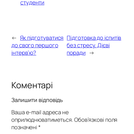
студенти
←
Як підготуватися
Підготовка до іспитів
до свого першого
без стресу. Дієві
інтерв’ю?
поради
→
Коментарі
Залишити відповідь
Ваша e-mail адреса не
оприлюднюватиметься.
Обов’язкові поля
позначені
*