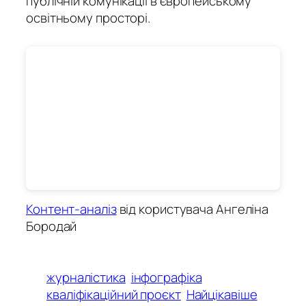
публічній комунікації в європейському
освітньому просторі.
Контент-аналіз
від користувача Ангеліна
Бородай
журналістика
інфографіка
кваліфікаційний проєкт
Найцікавіше