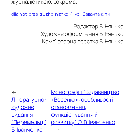
журналістикою, зокрема.
diialnist-pres-sluzhb-nianko-4-vb
Завантажити
Редактор В. Нянько
Художнє оформлення В. Нянько
Комп’ютерна верстка В. Нянько
←
Монографія “Видавництво
Літературно-
«Веселка»: особливості
художнє
становлення,
видання
функціонування й
“Перемельці”
розвитку” О. В. Іванченко
В. Іванченка
→