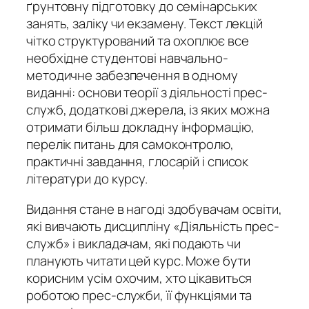
ґрунтовну підготовку до семінарських
занять, заліку чи екзамену. Текст лекцій
чітко структурований та охоплює все
необхідне студентові навчально-
методичне забезпечення в одному
виданні: основи теорії з діяльності прес-
служб, додаткові джерела, із яких можна
отримати більш докладну інформацію,
перелік питань для самоконтролю,
практичні завдання, глосарій і список
літератури до курсу.
Видання стане в нагоді здобувачам освіти,
які вивчають дисципліну «Діяльність прес-
служб» і викладачам, які подають чи
планують читати цей курс. Може бути
корисним усім охочим, хто цікавиться
роботою прес-служби, її функціями та