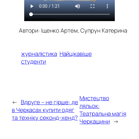
Автори: Іщенко Артем, Супрун Катерина
журналістика
Найцікавіше
студенти
Мистецтво
←
Вдруге – не гірше: де
ляльок:
в Черкасах купити одяг
Театральна магія
та техніку секонд-хенд?
Черкащини
→