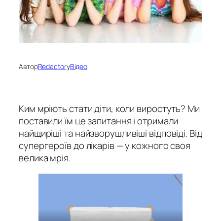
Автор
Redactor
у
Відео
Ким мріють стати діти, коли виростуть? Ми
поставили їм це запитання і отримали
найщиріші та найзворушливіші відповіді. Від
супергероїв до лікарів — у кожного своя
велика мрія.