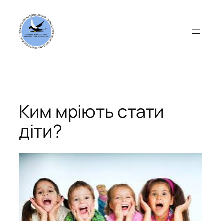
Перейти
до
вмісту
Ким мріють стати
діти?