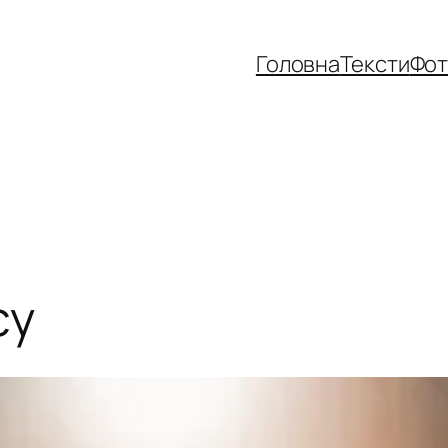
Головна
Тексти
Фо
су