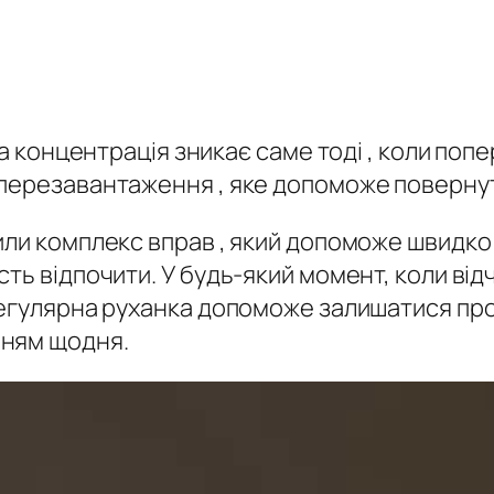
а концентрація зникає саме тоді , коли попер
перезавантаження , яке допоможе повернут
или комплекс вправ , який допоможе швидко
ть відпочити. У будь-який момент, коли від
Регулярна руханка допоможе залишатися пр
нням щодня.