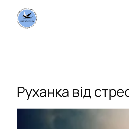
Перейти
до
вмісту
Руханка від стре