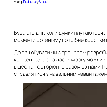
Автор
Redactor
у
Відео
Бувають дні , коли думки плутаються , 
моменти організму потрібне коротке 
До вашої уваги ми з тренером розроб
концентрацію та дасть мозку можливіс
відео та повторюйте разом вз нами. 
справлятися з навальним навантаже