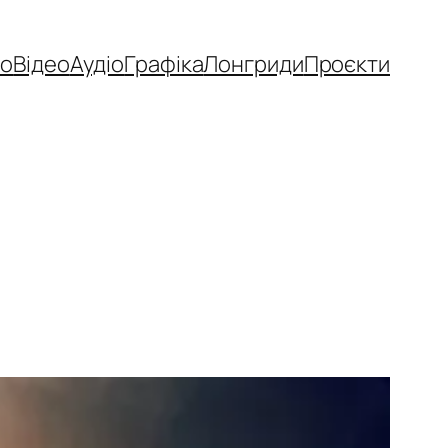
то
Відео
Аудіо
Графіка
Лонгриди
Проєкти