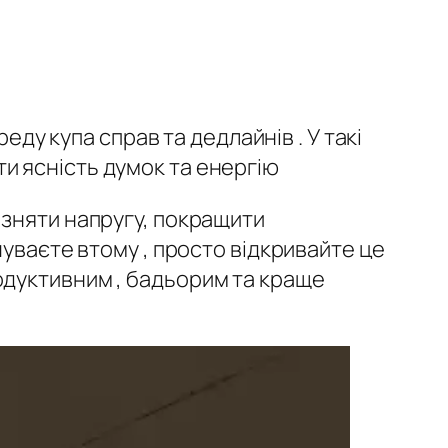
еду купа справ та дедлайнів . У такі
и ясність думок та енергію
 зняти напругу, покращити
чуваєте втому , просто відкривайте це
одуктивним , бадьорим та краще