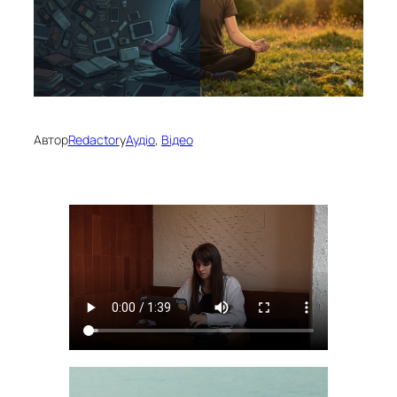
Автор
Redactor
у
Аудіо
, 
Відео