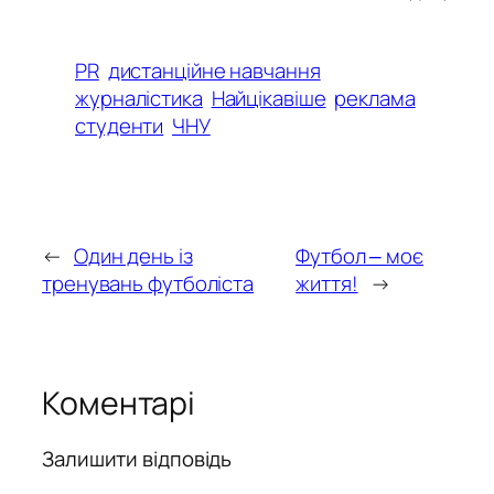
PR
дистанційне навчання
журналістика
Найцікавіше
реклама
студенти
ЧНУ
←
Один день із
Футбол ‒ моє
тренувань футболіста
життя!
→
Коментарі
Залишити відповідь