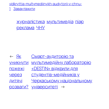
vidkryttia-multymediinykh-audytorii-v-chnu-
1
Завантажити
журналістика
мультимедіа
піар
реклама
ЧНУ
←
Як
Смарт-аудиторію та
уникнути
мультимедійну лабораторію
пожежі
«DESTIN» відкрили для
через
студентів-медійників у
дитячі
Черкаському національному
розваги?
університеті
→