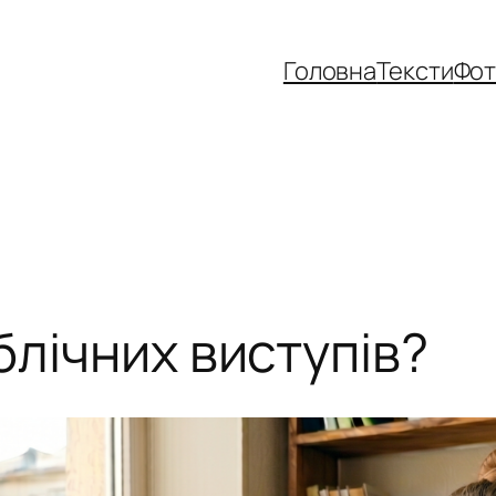
Головна
Тексти
Фо
блічних виступів?