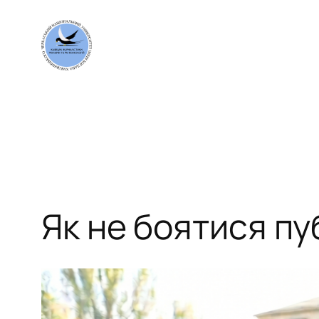
Перейти
до
вмісту
Як не боятися пу