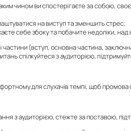
аким чином ви спостерігаєте за собою, сво
лаштуватися на виступ та зменшить стрес;
ухаєте себе збоку та побачите недоліки, на
і частини (вступ, основна частина, заключ
тань спілкуйтеся з аудиторією, підтримуйт
мфортному для слухачів темпі, щоб промова
ання з аудиторією, стежте за поставою, під