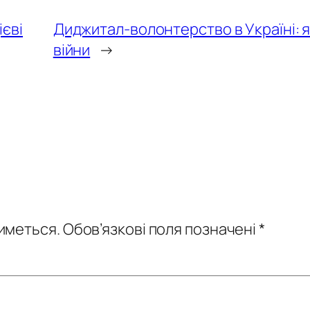
ієві
Диджитал-волонтерство в Україні: 
війни
→
иметься.
Обов’язкові поля позначені
*