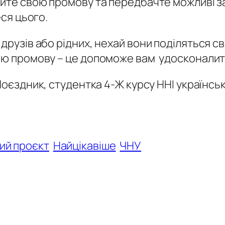
уйте свою промову та передбачте можливі за
еся цього.
 друзів або рідних, нехай вони поділяться с
вою промову – це допоможе вам удосконалит
Поєздник, студентка 4-Ж курсу ННІ українськ
ний проєкт
Найцікавіше
ЧНУ