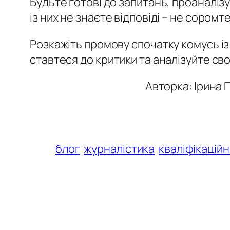
Будьте готові до запитань, проаналіз
із них не знаєте відповіді – не соромт
Розкажіть промову спочатку комусь із
ставтеся до критики та аналізуйте с
Авторка: Ірина 
блог
журналістика
кваліфікацій