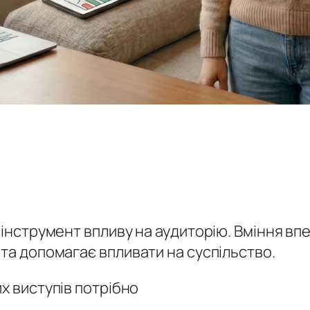
е інструмент впливу на аудиторію. Вміння в
 та допомагає впливати на суспільство.
их виступів потрібно