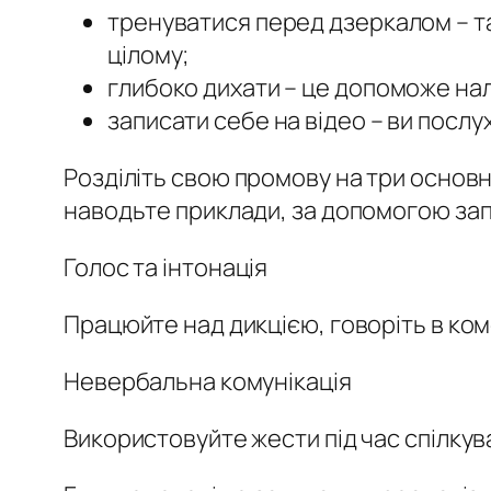
тренуватися перед дзеркалом – т
цілому;
глибоко дихати – це допоможе на
записати себе на відео – ви посл
Розділіть свою промову на три основн
наводьте приклади, за допомогою запи
Голос та інтонація
Працюйте над дикцією, говоріть в ко
Невербальна комунікація
Використовуйте жести під час спілкув