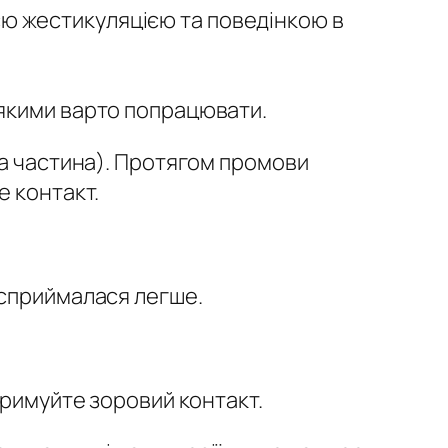
єю жестикуляцією та поведінкою в
д якими варто попрацювати.
на частина). Протягом промови
е контакт.
 сприймалася легше.
тримуйте зоровий контакт.