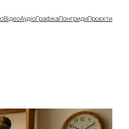
то
Відео
Аудіо
Графіка
Лонгриди
Проєкти