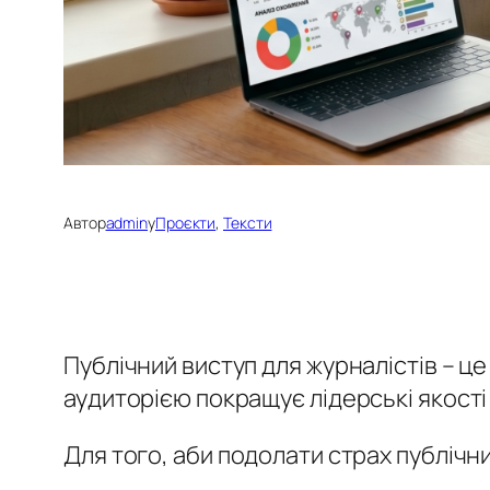
Автор
admin
у
Проєкти
, 
Тексти
Публічний виступ для журналістів – ц
аудиторією покращує лідерські якості
Для того, аби подолати страх публічн