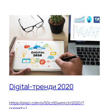
Digital-тренди 2020
https://prezi.com/p/50czt0jwmrch/2020/?
present=1