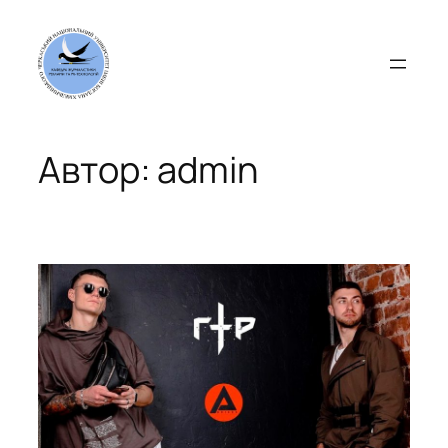
Перейти
до
вмісту
Автор:
admin