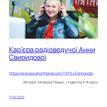
Кар’єра радіоведучої Анни
Свиридової
https://preview.shorthand.com/TitY1LcEsnhgvptp
Авторка: Катерина Педько, студентка 3-Ж курсу
17.02.2020