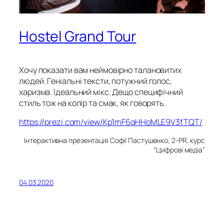
Hostel Grand Tour
Хочу показати вам неймовірно талановитих
людей. Геніальні тексти, потужний голос,
харизма. Ідеальний мікс. Дещо специфічний
стиль тож на колір та смак, як говорять.
https://prezi.com/view/Kp1mF6qHHoMLE9V3fTQT/
️ Інтерактивна презентація Софії Пастушенко, 2-PR, курс
“Цифрові медіа”
04.03.2020