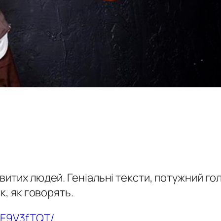
итих людей. Геніальні тексти, потужний гол
к, як говорять.
LE9V3fTQT/