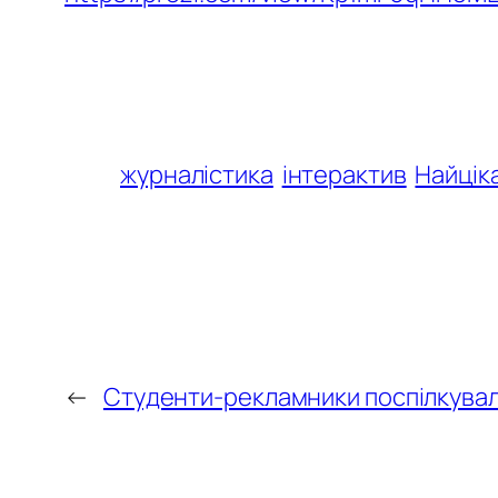
журналістика
інтерактив
Найцік
←
Студенти-рекламники поспілкувал