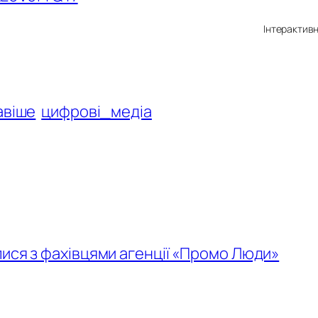
️ Інтерактив
авіше
цифрові_медіа
ися з фахівцями агенції «Промо Люди»