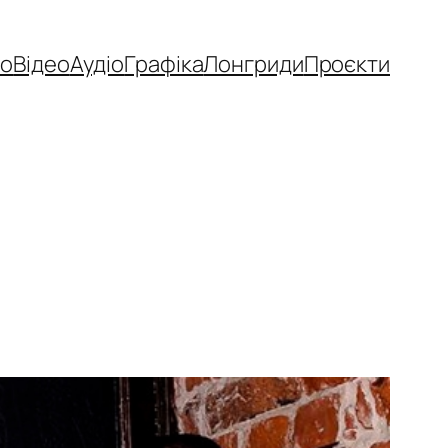
то
Відео
Аудіо
Графіка
Лонгриди
Проєкти