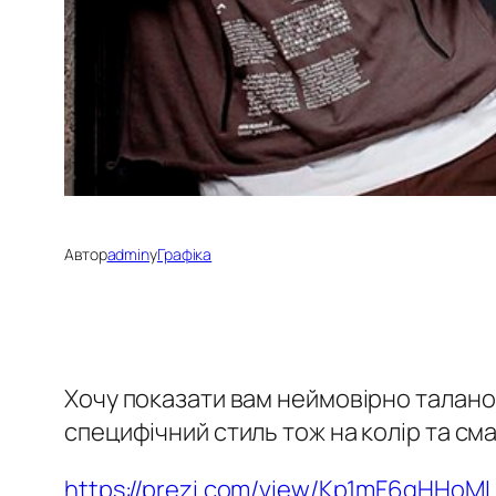
Автор
admin
у
Графіка
Хочу показати вам неймовірно таланов
специфічний стиль тож на колір та сма
https://prezi.com/view/Kp1mF6qHHoM