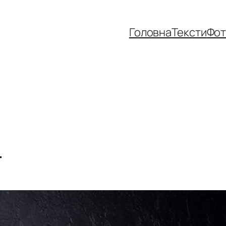
Головна
Тексти
Фо
r