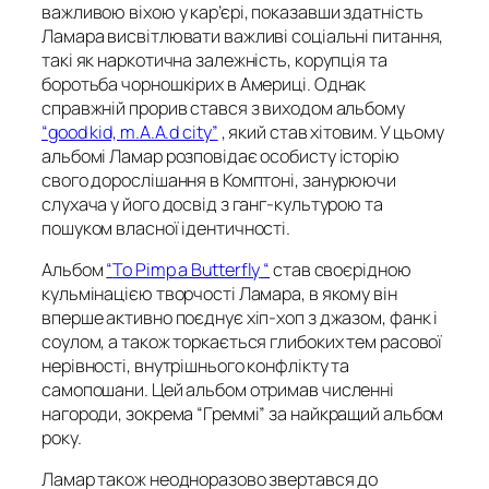
важливою віхою у кар’єрі, показавши здатність
Ламара висвітлювати важливі соціальні питання,
такі як наркотична залежність, корупція та
боротьба чорношкірих в Америці. Однак
справжній прорив стався з виходом альбому
“
good kid, m.A.A.d city”
, який став хітовим. У цьому
альбомі Ламар розповідає особисту історію
свого дорослішання в Комптоні, занурюючи
слухача у його досвід з ганг-культурою та
пошуком власної ідентичності​.
Альбом
“
To Pimp a Butterfly
“
став своєрідною
кульмінацією творчості Ламара, в якому він
вперше активно поєднує хіп-хоп з джазом, фанк і
соулом, а також торкається глибоких тем расової
нерівності, внутрішнього конфлікту та
самопошани. Цей альбом отримав численні
нагороди, зокрема “Греммі” за найкращий альбом
року.
Ламар також неодноразово звертався до