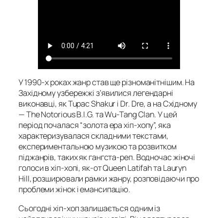
У 1990-х роках жанр став ще різноманітнішим. На
Західному узбережжі з’явилися легендарні
виконавці, як Tupac Shakur і Dr. Dre, а на Східному
— The Notorious B.I.G. та Wu-Tang Clan. У цей
період почалася “золота ера хіп-хопу”, яка
характеризувалася складними текстами,
експериментальною музикою та розвитком
піджанрів, таких як гангста-реп. Водночас жіночі
голоси в хіп-хопі, як-от Queen Latifah та Lauryn
Hill, розширювали рамки жанру, розповідаючи про
проблеми жінок і емансипацію.
Сьогодні хіп-хоп залишається одним із