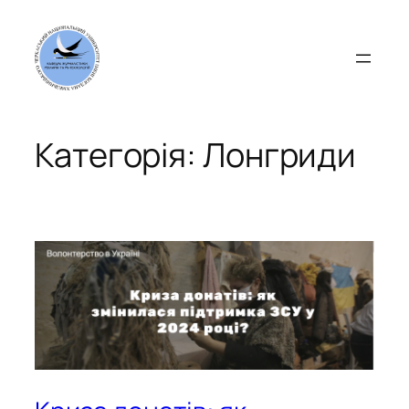
Перейти
до
вмісту
Категорія:
Лонгриди