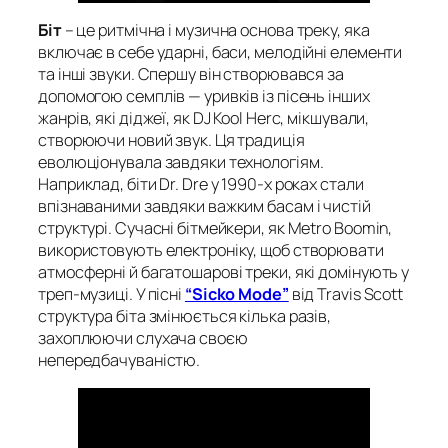
Біт
– це ритмічна і музична основа треку, яка
включає в себе ударні, баси, мелодійні елементи
та інші звуки. Спершу він створювався за
допомогою семплів — уривків із пісень інших
жанрів, які діджеї, як DJ Kool Herc, мікшували,
створюючи новий звук. Ця традиція
еволюціонувала завдяки технологіям.
Наприклад, біти Dr. Dre у 1990-х роках стали
впізнаваними завдяки важким басам і чистій
структурі. Сучасні бітмейкери, як Metro Boomin,
використовують електроніку, щоб створювати
атмосферні й багатошарові треки, які домінують у
треп-музиці. У пісні
“Sicko Mode”
від Travis Scott
структура біта змінюється кілька разів,
захоплюючи слухача своєю
непередбачуваністю.