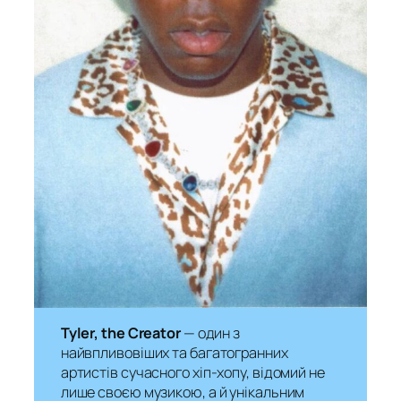
Tyler, the Creator
— один з
найвпливовіших та багатогранних
артистів сучасного хіп-хопу, відомий не
лише своєю музикою, а й унікальним