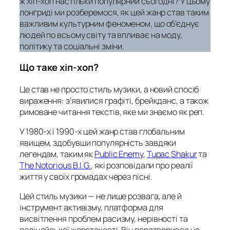
ж хіп-хоп настільки популярний сьогодні? У цьому
лонгриді ми розберемося, як цей жанр став таким
важливим культурним феноменом, що об’єднує
людей по всьому світу та впливає на моду,
політику та соціальні зміни.
Що таке хіп-хоп?
Це став не просто стиль музики, а новий спосіб
вираження: з’явилися графіті, брейкданс, а також
римоване читання текстів, яке ми знаємо як реп.
У 1980-х і 1990-х цей жанр став глобальним
явищем, здобувши популярність завдяки
легендам, таким як
Public Enemy
,
Tupac Shakur
та
The Notorious B.I.G.
, які розповідали про реалії
життя у своїх громадах через пісні.
Цей стиль музики — не лише розвага, але й
інструмент активізму, платформа для
висвітлення проблем расизму, нерівності та