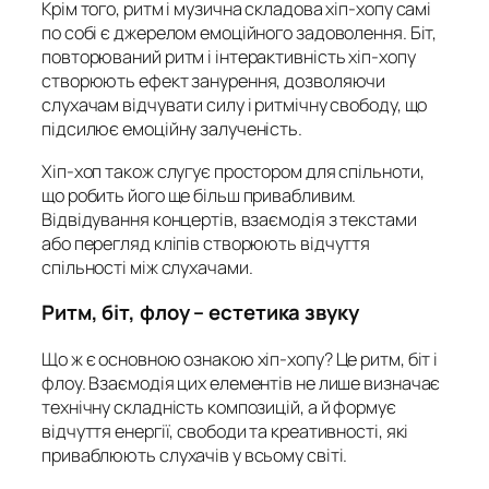
Крім того, ритм і музична складова хіп-хопу самі
по собі є джерелом емоційного задоволення. Біт,
повторюваний ритм і інтерактивність хіп-хопу
створюють ефект занурення, дозволяючи
слухачам відчувати силу і ритмічну свободу, що
підсилює емоційну залученість.
Хіп-хоп також слугує простором для спільноти,
що робить його ще більш привабливим.
Відвідування концертів, взаємодія з текстами
або перегляд кліпів створюють відчуття
спільності між слухачами.
Ритм, біт, флоу – естетика звуку
Що ж є основною ознакою хіп-хопу? Це ритм, біт і
флоу. Взаємодія цих елементів не лише визначає
технічну складність композицій, а й формує
відчуття енергії, свободи та креативності, які
приваблюють слухачів у всьому світі.