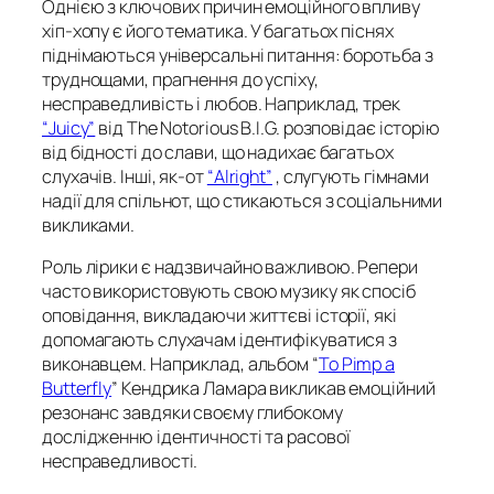
Однією з ключових причин емоційного впливу
хіп-хопу є його тематика. У багатьох піснях
піднімаються універсальні питання: боротьба з
труднощами, прагнення до успіху,
несправедливість і любов. Наприклад, трек
“Juicy”
від The Notorious B.I.G. розповідає історію
від бідності до слави, що надихає багатьох
слухачів. Інші, як-от
“Alright”
, слугують гімнами
надії для спільнот, що стикаються з соціальними
викликами.
Роль лірики є надзвичайно важливою. Репери
часто використовують свою музику як спосіб
оповідання, викладаючи життєві історії, які
допомагають слухачам ідентифікуватися з
виконавцем. Наприклад, альбом “
To Pimp a
Butterfly
” Кендрика Ламара викликав емоційний
резонанс завдяки своєму глибокому
дослідженню ідентичності та расової
несправедливості.