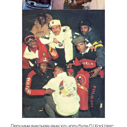
Першими виконавцями хіп-хопу були DJ Kool Herc,