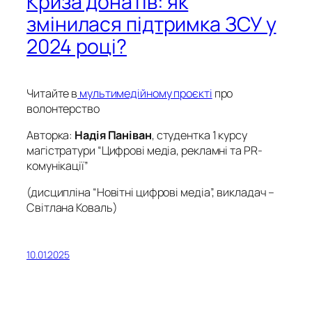
Криза донатів: як
змінилася підтримка ЗСУ у
2024 році?
Читайте в
мультимедійному проєкті
про
волонтерство
Авторка:
Надія Паніван
, студентка 1 курсу
магістратури “Цифрові медіа, рекламні та PR-
комунікації”
(дисципліна “Новітні цифрові медіа”, викладач –
Світлана Коваль)
10.01.2025