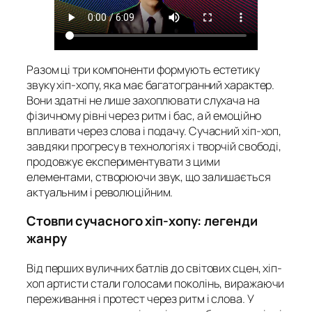
Разом ці три компоненти формують естетику
звуку хіп-хопу, яка має багатогранний характер.
Вони здатні не лише захоплювати слухача на
фізичному рівні через ритм і бас, а й емоційно
впливати через слова і подачу. Сучасний хіп-хоп,
завдяки прогресу в технологіях і творчій свободі,
продовжує експериментувати з цими
елементами, створюючи звук, що залишається
актуальним і революційним.
Стовпи сучасного хіп-хопу: легенди
жанру
Від перших вуличних батлів до світових сцен, хіп-
хоп артисти стали голосами поколінь, виражаючи
переживання і протест через ритм і слова. У