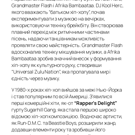
Grandmaster Flash і Afrika Bambaataa. DJ Kool Herc,
якого вважають “батьком хіп-хопу”, почав
експериментувати з музикою на вечірках,
використовуючи техніку брейкбіту. Він створював
плавний перехід між ритмічними частинами
пісень, надаючи танцівникам можливість
проявляти свою майстерність. Grandmaster Flash
вдосконалив техніку мікшування музики, а Afrika
Bambaataa зробив значний внесок у формування
хіп-хопу як культурного руху, створивши
“Universal Zulu Nation”, яка пропагувала мир і
єдність через музику.
У 1980-х роках хіп-хоп вийшов за межі Нью-Йорка
і став популярним по всій Америці. З’явилися
перші комерційні хіти, як-от
“Rapper’s Delight”
гурту Sugarhill Gang, яка стала першою широко
відомою хіп-хоп композицією. Водночас артисти,
як Run-D.M.C. та Beastie Boys, розширили жанр,
додавши елементи року та зробивши його