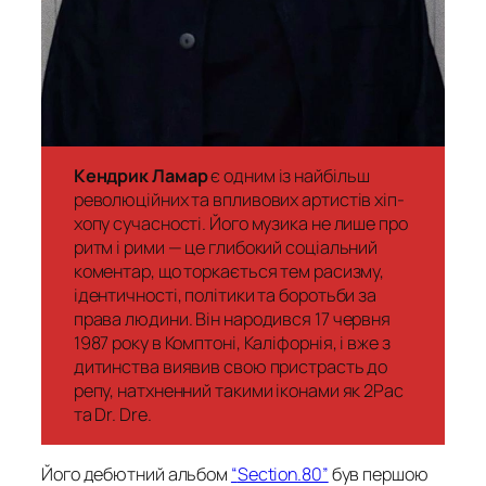
Кендрик Ламар
є одним із найбільш
революційних та впливових артистів хіп-
хопу сучасності. Його музика не лише про
ритм і рими — це глибокий соціальний
коментар, що торкається тем расизму,
ідентичності, політики та боротьби за
права людини. Він народився 17 червня
1987 року в Комптоні, Каліфорнія, і вже з
дитинства виявив свою пристрасть до
репу, натхненний такими іконами як 2Pac
та Dr. Dre​.
Його дебютний альбом
“
Section.80”
був першою