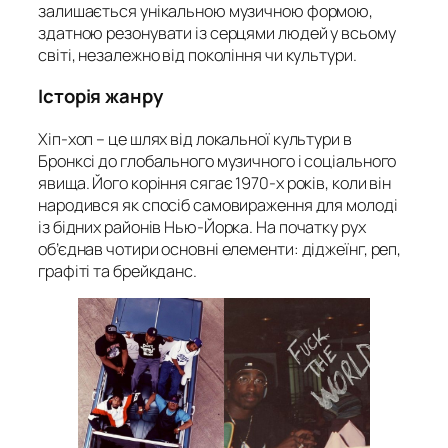
залишається унікальною музичною формою,
здатною резонувати із серцями людей у всьому
світі, незалежно від покоління чи культури.
Історія жанру
Хіп-хоп – це шлях від локальної культури в
Бронксі до глобального музичного і соціального
явища. Його коріння сягає 1970-х років, коли він
народився як спосіб самовираження для молоді
із бідних районів Нью-Йорка. На початку рух
об’єднав чотири основні елементи: діджеїнг, реп,
графіті та брейкданс.