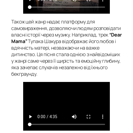
Також цей жанр надає платформу для
самовираження, дозволяючи людям розповідати
власні історії через музику. Наприклад, трек
“Dear
Mama”
Тупака Шакура відображає його любов і
вдячність матері, незважаючи на важке
дитинство. Ця пісня стала однією з найвідоміших
у жанрі саме через її щирість та емоційну глибину,
яка зачепає слухачів незалежно від їхнього
бекграунду.