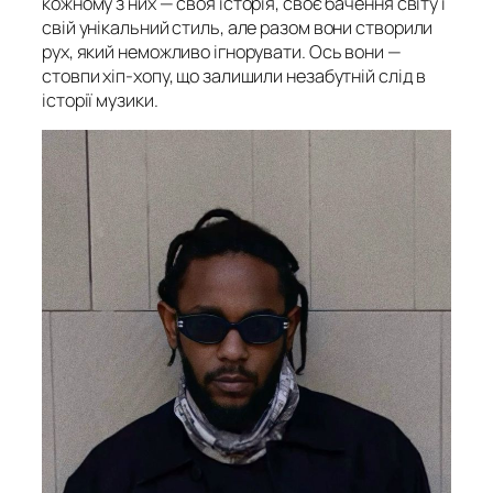
кожному з них — своя історія, своє бачення світу і
свій унікальний стиль, але разом вони створили
рух, який неможливо ігнорувати. Ось вони —
стовпи хіп-хопу, що залишили незабутній слід в
історії музики.