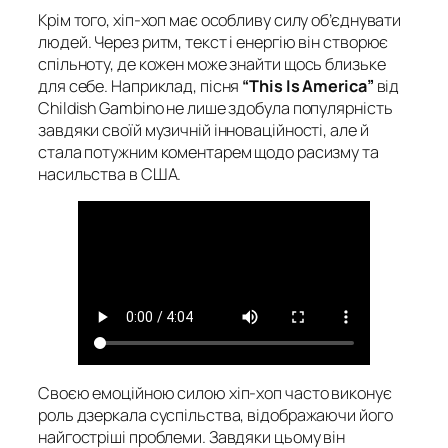
Крім того, хіп-хоп має особливу силу об’єднувати
людей. Через ритм, текст і енергію він створює
спільноту, де кожен може знайти щось близьке
для себе. Наприклад, пісня
“This Is America”
від
Childish Gambino не лише здобула популярність
завдяки своїй музичній інноваційності, але й
стала потужним коментарем щодо расизму та
насильства в США.
Своєю емоційною силою хіп-хоп часто виконує
роль дзеркала суспільства, відображаючи його
найгостріші проблеми. Завдяки цьому він