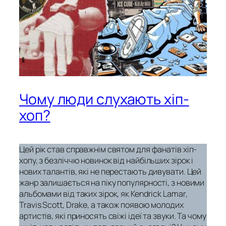
Чому люди слухають хіп-
хоп?
Цей рік став справжнім святом для фанатів хіп-
хопу, з безліччю новинок від найбільших зірок і
нових талантів, які не перестають дивувати. Цей
жанр залишається на піку популярності, з новими
альбомами від таких зірок, як Kendrick Lamar,
Travis Scott, Drake, а також появою молодих
артистів, які приносять свіжі ідеї та звуки. Та чому