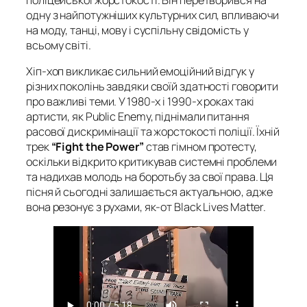
поліцейської жорстокості. Він перетворився на
одну з найпотужніших культурних сил, впливаючи
на моду, танці, мову і суспільну свідомість у
всьому світі​.
Хіп-хоп викликає сильний емоційний відгук у
різних поколінь завдяки своїй здатності говорити
про важливі теми. У 1980-х і 1990-х роках такі
артисти, як Public Enemy, піднімали питання
расової дискримінації та жорстокості поліції. Їхній
трек
“Fight the Power”
став гімном протесту,
оскільки відкрито критикував системні проблеми
та надихав молодь на боротьбу за свої права. Ця
пісня й сьогодні залишається актуальною, адже
вона резонує з рухами, як-от Black Lives Matter.