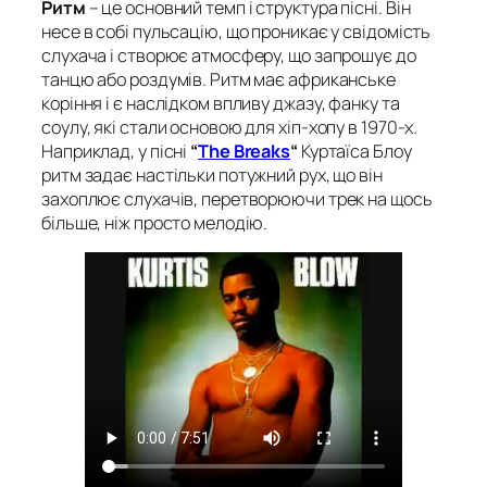
Ритм
– це основний темп і структура пісні. Він
несе в собі пульсацію, що проникає у свідомість
слухача і створює атмосферу, що запрошує до
танцю або роздумів. Ритм має африканське
коріння і є наслідком впливу джазу, фанку та
соулу, які стали основою для хіп-хопу в 1970-х.
Наприклад, у пісні
“
The Breaks
“
Куртаїса Блоу
ритм задає настільки потужний рух, що він
захоплює слухачів, перетворюючи трек на щось
більше, ніж просто мелодію.