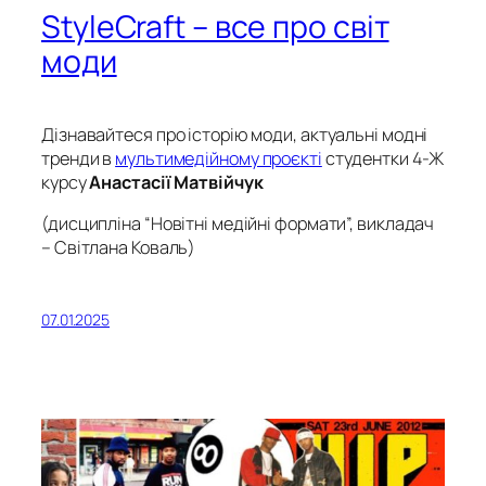
StyleCraft – все про світ
моди
Дізнавайтеся про історію моди, актуальні модні
тренди в
мультимедійному проєкті
студентки 4-Ж
курсу
Анастасії Матвійчук
(дисципліна “Новітні медійні формати”, викладач
– Світлана Коваль)
07.01.2025