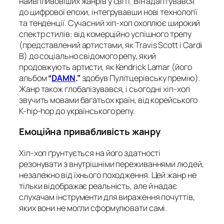
найвпливовіших жанрів у світі. Він адаптувався
до цифрової епохи, інтегрувавши нові технології
та тенденції. Сучасний хіп-хоп охоплює широкий
спектр стилів: від комерційно успішного трепу
(представлений артистами, як Travis Scott і Cardi
B) до соціально свідомого репу, який
продовжують артисти, як Kendrick Lamar (його
альбом
“
DAMN
.”
здобув Пулітцерівську премію).
Жанр також глобалізувався, і сьогодні хіп-хоп
звучить мовами багатьох країн, від корейського
K-hip-hop до українського репу.
Емоційна привабливість жанру
Хіп-хоп ґрунтується на його здатності
резонувати з внутрішніми переживаннями людей,
незалежно від їхнього походження. Цей жанр не
тільки відображає реальність, але й надає
слухачам інструменти для вираження почуттів,
яких вони не могли сформулювати самі.