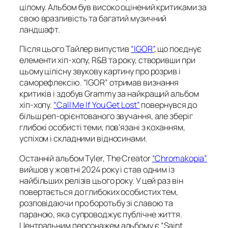
цілому. Альбом був високо оцінений критиками за
свою вразливість та багатий музичний
ландшафт.
Після цього Тайлер випустив
“
IGOR
”
, що поєднує
елементи хіп-хопу, R&B та року, створивши при
цьому цілісну звукову картину про розрив і
саморефлексію. “
IGOR”
отримав визнання
критиків і здобув Grammy за найкращий альбом
хіп-хопу.
“
Call Me If You Get Lost”
повернувся до
більш реп-орієнтованого звучання, але зберіг
глибокі особисті теми, пов’язані з коханням,
успіхом і складними відносинами​.
Останній альбом Tyler,
The Creator
“Chromakopia”
вийшов у жовтні 2024 року і став одним із
найбільших релізів цього року. У цей раз він
повертається до глибоких особистих тем,
розповідаючи про боротьбу зі славою та
параною, яка супроводжує публічне життя.
Центральним персонажем альбому є “Saint