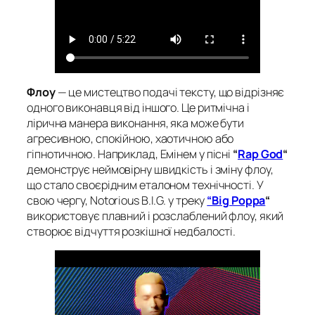
Флоу
— це мистецтво подачі тексту, що відрізняє
одного виконавця від іншого. Це ритмічна і
лірична манера виконання, яка може бути
агресивною, спокійною, хаотичною або
гіпнотичною. Наприклад, Емінем у пісні
“
Rap God
“
демонструє неймовірну швидкість і зміну флоу,
що стало своєрідним еталоном технічності. У
свою чергу, Notorious B.I.G. у треку
“Big Poppa
“
використовує плавний і розслаблений флоу, який
створює відчуття розкішної недбалості.