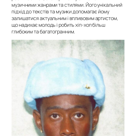
музичними жанрами та стилями. Його унікальний
підхід до текстів та музики допомагає йому
залишатися актуальним і впливовим артистом,
що надихає молодь і робить хіп-хоп більш
глибоким та багатогранним.