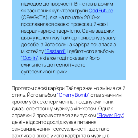
підходом до творчості. Він став відомим
як засновник культової групи
Odd Future
(OFWGKTA), яка на початку 2010-х
прославилася своєю провокаційною і
неординарною творчістю. Саме завдяки
цьому колективу Тайлер привернув увагу
до себе, а його сольна кар’єра почалася з
мікстейпу
“
Bastard”
і дебютного альбому
“
Goblin
”
, які вже тоді показали його
схильність до темної і часто
суперечливої лірики.
Протягом своєї кар’єри Тайлер значно змінив свій
стиль. Його альбом
“
Cherry Bomb”
став значним
кроком у бік експериментів, поєднуючи панк,
джаз і електронну музику з хіп-хопом. Однак
справжній прорив стався з випуском
“
Flower Boy
”
,
де він відкрито досліджував питання
самовизначення і сексуальності, що стало
важливою віхою у його кар’єрі та в музиці в