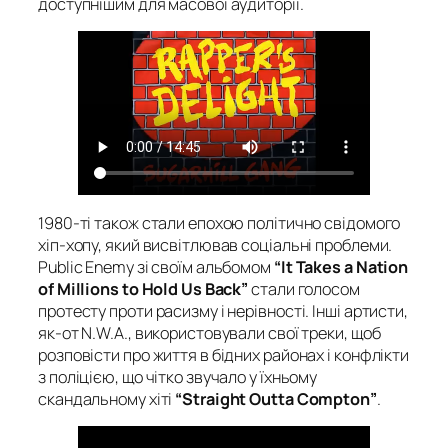
доступнішим для масової аудиторії.
1980-ті також стали епохою політично свідомого
хіп-хопу, який висвітлював соціальні проблеми.
Public Enemy зі своїм альбомом
“It Takes a Nation
of Millions to Hold Us Back”
стали голосом
протесту проти расизму і нерівності. Інші артисти,
як-от N.W.A., використовували свої треки, щоб
розповісти про життя в бідних районах і конфлікти
з поліцією, що чітко звучало у їхньому
скандальному хіті
“Straight Outta Compton”
.