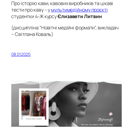
Про історію кави, кавових виробників та цікаві
тести про каву – у
мультимедійному проєкті
студентки 4-Ж курсу
Єлизавети Литвин
(дисципліна “Новітні медійні формати”, викладач
– Світлана Коваль)
08.01.2025