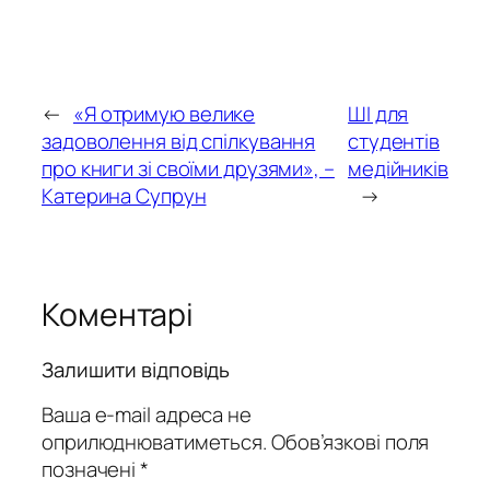
←
«Я отримую велике
ШІ для
задоволення від спілкування
студентів
про книги зі своїми друзями», –
медійників
Катерина Супрун
→
Коментарі
Залишити відповідь
Ваша e-mail адреса не
оприлюднюватиметься.
Обов’язкові поля
позначені
*