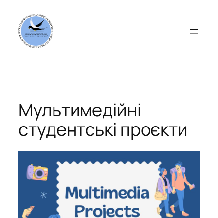
Перейти
до
вмісту
Мультимедійні
студентські проєкти