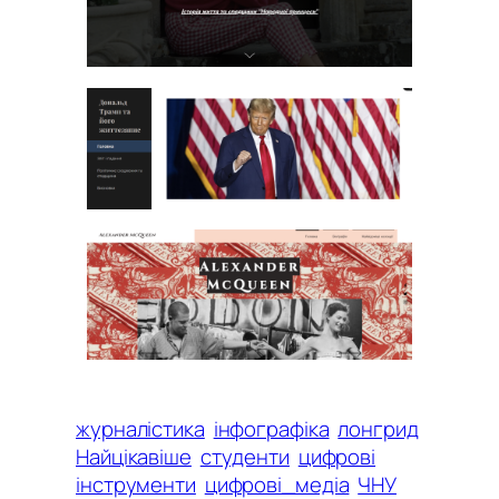
журналістика
інфографіка
лонгрид
Найцікавіше
студенти
цифрові
інструменти
цифрові_медіа
ЧНУ