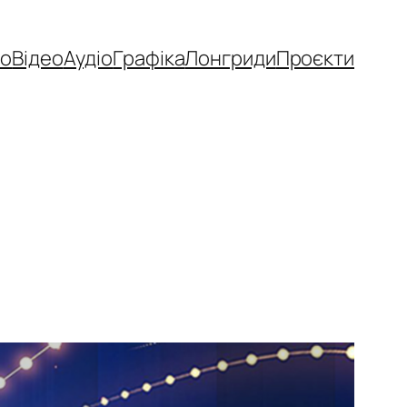
то
Відео
Аудіо
Графіка
Лонгриди
Проєкти