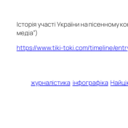
Історія участі України на пісенному 
медіа”)
https://www.tiki-toki.com/timeline/entr
журналістика
інфографіка
Найці