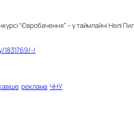
конкурсі “Євробачення” – у таймлайні Нелі П
y/1831769/-/
кавіше
реклама
ЧНУ