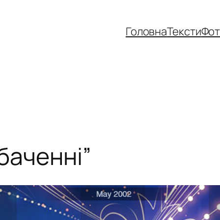
Головна
Тексти
Фо
баченні”