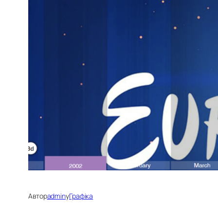
Автор
admin
у
Графіка