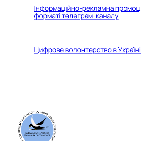
Інформаційно-рекламна промоція
форматі телеграм-каналу
Цифрове волонтерство в Україні