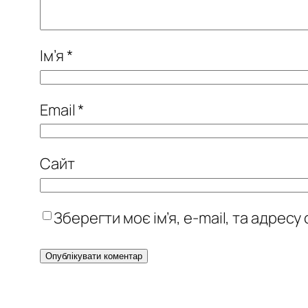
Ім’я
*
Email
*
Сайт
Зберегти моє ім’я, e-mail, та адрес