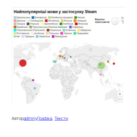
Автор
admin
у
Графіка
, 
Тексти