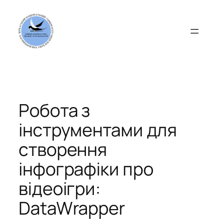
Перейти
до
вмісту
Робота з
інструментами для
створення
інфографіки про
відеоігри:
DataWrapper