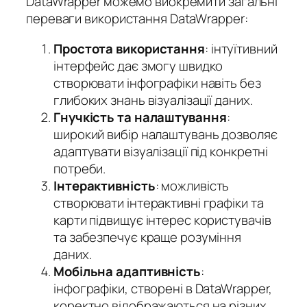
DataWrapper можемо виокремити загальні
переваги використання DataWrapper:
Простота використання
: інтуїтивний
інтерфейс дає змогу швидко
створювати інфографіки навіть без
глибоких знань візуалізації даних.
Гнучкість та налаштування
:
широкий вибір налаштувань дозволяє
адаптувати візуалізації під конкретні
потреби.
Інтерактивність
: можливість
створювати інтерактивні графіки та
карти підвищує інтерес користувачів
та забезпечує краще розуміння
даних.
Мобільна адаптивність
:
інфографіки, створені в DataWrapper,
коректно відображаються на різних