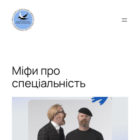
Перейти
до
вмісту
Міфи про
спеціальність