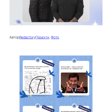
Автор
Redactor
у
Проєкти
, 
Фото