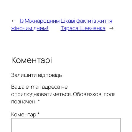
←
Із Міжнародним
Цікаві факти із життя
жіночим днем!
Тараса Шевченка
→
Коментарі
Залишити відповідь
Ваша e-mail адреса не
оприлюднюватиметься.
Обов’язкові поля
позначені
*
Коментар
*