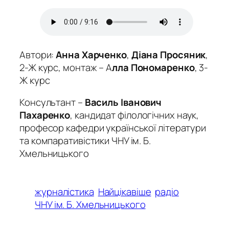
Автори:
Анна Харченко
,
Діана Просяник
,
2-Ж курс, монтаж – А
лла Пономаренко
, 3-
Ж курс
Консультант –
Василь Іванович
Пахаренко
, кандидат філологічних наук,
професор кафедри української літератури
та компаративістики ЧНУ ім. Б.
Хмельницького
журналістика
Найцікавіше
радіо
ЧНУ ім. Б. Хмельницького