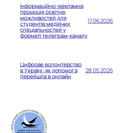
Інформаційно-рекламна
промоція освітніх
можливостей для
17.06.2026
студентів медійних
спеціальностей у
форматі телеграм-каналу
Цифрове волонтерство
28.05.2026
в Україні: як допомога
перейшла в онлайн