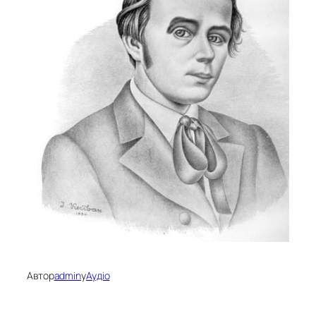
Автор
admin
у
Аудіо