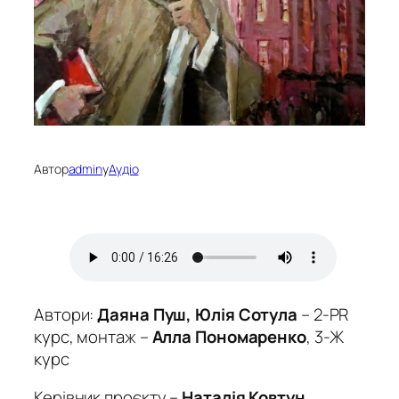
Автор
admin
у
Аудіо
Автори:
Даяна Пуш, Юлія Сотула
– 2-PR
курс, монтаж –
Алла Пономаренко
, 3-Ж
курс
Керівник проєкту –
Наталія Ковтун
,