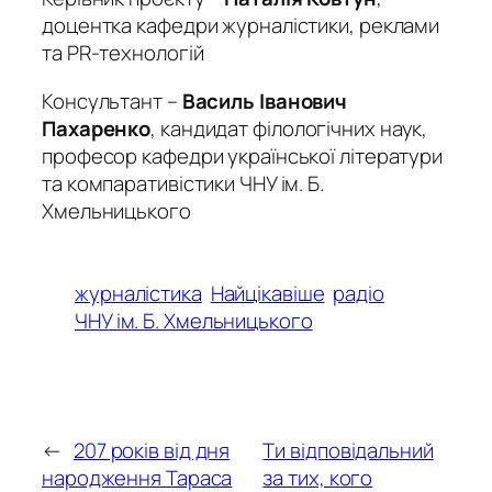
доцентка кафедри журналістики, реклами
та PR-технологій
Консультант –
Василь Іванович
Пахаренко
, кандидат філологічних наук,
професор кафедри української літератури
та компаративістики ЧНУ ім. Б.
Хмельницького
журналістика
Найцікавіше
радіо
ЧНУ ім. Б. Хмельницького
←
207 років від дня
Ти відповідальний
народження Тараса
за тих, кого