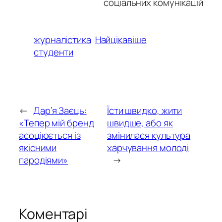
соціальних комунікацій
журналістика
Найцікавіше
студенти
←
Дар’я Заєць:
Їсти швидко, жити
«Тепер мій бренд
швидше, або як
асоціюється із
змінилася культура
якісними
харчування молоді
пародіями»
→
Коментарі