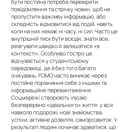
бути постійна потреба перевіряти
повідомлення та стрічку новин, щоб не
пропустити важливу інформацію, або
складність відмовитися від подій, навіть
коли на них немає ні часу, ні сил. Часто це
внутрішній тиск бути всюди, знати все,
реагувати швидко й залишатися «в
контексті». Особливо гостро це
відчувається у студентському
середовищі, де й без того багато
очікувань. FOMO часто виникає через
постійне порівняння себе з іншими та
інформаційне перевантаження.
Соцмережі створюють ілюзію
безперервно «ідеального» життя: у всіх
навколо подорожі, нові знайомства,
успіхи, активне дозвілля, саморозвиток. У
результаті людині починає здаватися, що