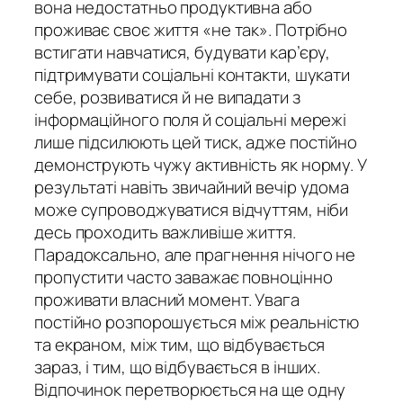
вона недостатньо продуктивна або
проживає своє життя «не так». Потрібно
встигати навчатися, будувати кар’єру,
підтримувати соціальні контакти, шукати
себе, розвиватися й не випадати з
інформаційного поля й соціальні мережі
лише підсилюють цей тиск, адже постійно
демонструють чужу активність як норму. У
результаті навіть звичайний вечір удома
може супроводжуватися відчуттям, ніби
десь проходить важливіше життя.
Парадоксально, але прагнення нічого не
пропустити часто заважає повноцінно
проживати власний момент. Увага
постійно розпорошується між реальністю
та екраном, між тим, що відбувається
зараз, і тим, що відбувається в інших.
Відпочинок перетворюється на ще одну