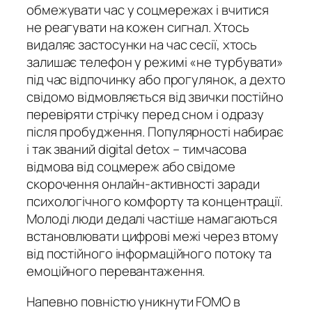
обмежувати час у соцмережах і вчитися
не реагувати на кожен сигнал. Хтось
видаляє застосунки на час сесії, хтось
залишає телефон у режимі «не турбувати»
під час відпочинку або прогулянок, а дехто
свідомо відмовляється від звички постійно
перевіряти стрічку перед сном і одразу
після пробудження. Популярності набирає
і так званий digital detox – тимчасова
відмова від соцмереж або свідоме
скорочення онлайн-активності заради
психологічного комфорту та концентрації.
Молоді люди дедалі частіше намагаються
встановлювати цифрові межі через втому
від постійного інформаційного потоку та
емоційного перевантаження.
Напевно повністю уникнути FOMO в