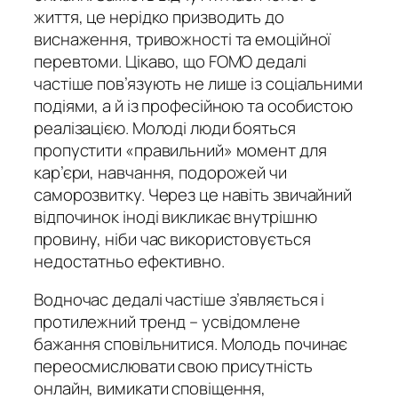
життя, це нерідко призводить до
виснаження, тривожності та емоційної
перевтоми. Цікаво, що FOMO дедалі
частіше пов’язують не лише із соціальними
подіями, а й із професійною та особистою
реалізацією. Молоді люди бояться
пропустити «правильний» момент для
кар’єри, навчання, подорожей чи
саморозвитку. Через це навіть звичайний
відпочинок іноді викликає внутрішню
провину, ніби час використовується
недостатньо ефективно.
Водночас дедалі частіше з’являється і
протилежний тренд – усвідомлене
бажання сповільнитися. Молодь починає
переосмислювати свою присутність
онлайн, вимикати сповіщення,