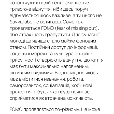
потоці чужих подій легко з’являється
тривожне відчуття, ніби десь поруч
відбувається щось важливе, а ти цього не
бачиш або не встигаєш. Саме так
проявляється FOMO (fear of missing out),
або страх щось пропустити. Для сучасної
молоді це явище стало майже фоновим
станом. Постійний доступ до інформації,
соціальні мережі та культура онлайн-
присутності створюють відчуття, що життя
має бути максимально наповненим,
активним і видимим. В одному дня якось
має вміститися навчання, робота,
саморозвиток, соціалізація, хобі, нові
враження, а будь-яка пауза починає
сприйматися як втрачена можливість.
FOMO проявляється по-різному. Це може