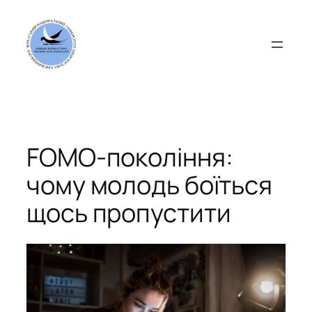
Перейти
до
вмісту
FOMO-покоління:
чому молодь боїться
щось пропустити