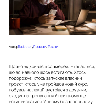
Автор
Redactor
у
Проєкти
, 
Тексти
Щойно відкриваєш соцмережі – і здається,
що всі навколо щось встигають. Хтось
подорожує, хтось запускає власний
проєкт, хтось уже пройшов новий курс,
побував на лекції, зустрівся з друзями,
сходив на тренування й при цьому ще
встиг виспатися. У цьому безперервному