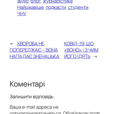
аудіо
блог
журналістика
Найцікавіше
подкасти
студенти
ЧНУ
←
ХВОРОБА НЕ
КОВІД-19: ЩО
ПОПЕРЕДЖАЄ – ВОНА
«ВОНО» І З ЧИМ
НАПАДАЄ ЗНЕНАЦЬКА
ЙОГО ЇДЯТЬ
→
Коментарі
Залишити відповідь
Ваша e-mail адреса не
оприлюднюватиметься.
Обов’язкові поля