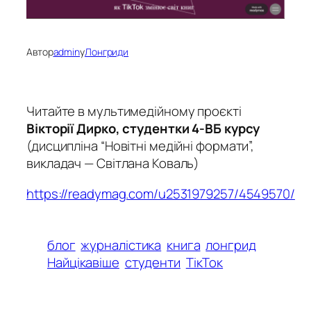
Автор
admin
у
Лонгриди
Читайте в мультимедійному проєкті
Вікторії Дирко, студентки 4-ВБ курсу
(дисципліна “Новітні медійні формати”,
викладач — Світлана Коваль)
https://readymag.com/u2531979257/4549570/
блог
журналістика
книга
лонгрид
Найцікавіше
студенти
ТікТок