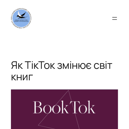
Перейти
до
вмісту
Як ТікТок змінює світ
книг