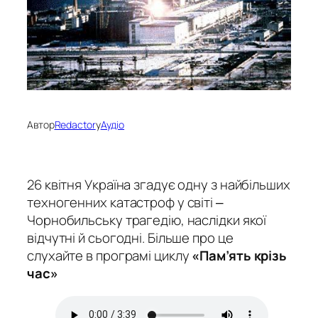
Автор
Redactor
у
Аудіо
26 квітня Україна згадує одну з найбільших
техногенних катастроф у світі ‒
Чорнобильську трагедію, наслідки якої
відчутні й сьогодні. Більше про це
слухайте в програмі циклу
«Пам’ять крізь
час»