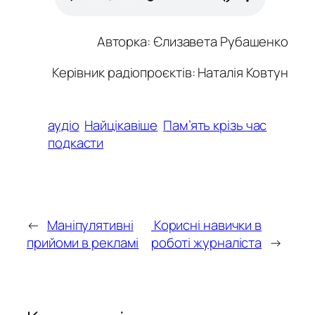
Авторка:
Єлизавета Рубашенко
Керівник радіопроєктів: Наталія Ковтун
аудіо
Найцікавіше
Пам’ять крізь час
подкасти
←
Маніпулятивні
Корисні навички в
прийоми в рекламі
роботі журналіста
→