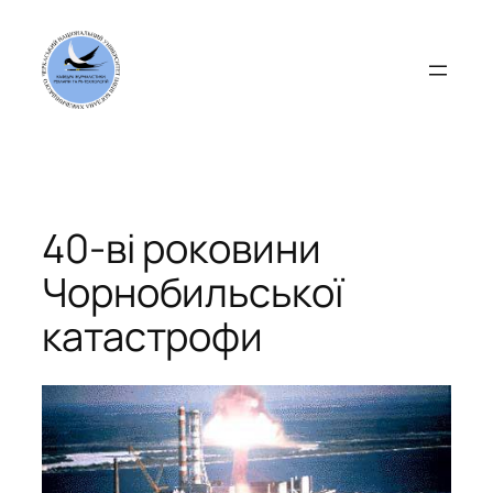
Перейти
до
вмісту
40-ві роковини
Чорнобильської
катастрофи